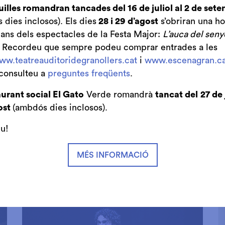
uilles romandran tancades del 16 de juliol al 2 de set
dies inclosos). Els dies
28 i 29 d’agost
s’obriran una ho
bans dels espectacles de la Festa Major:
L’auca del seny
. Recordeu que sempre podeu comprar entrades a les
ww.teatreauditoridegranollers.cat
i
www.escenagran.ca
Sons en el temps
N
consulteu a
preguntes freqüents
.
l
El pòdcast creat per Oriol Padró, amb el
U
urant social El Gato
Verde romandrà
tancat del
27 de 
suport del Teatre Auditori de Granollers,
e
ost
(ambdós dies inclosos).
la
amb l'objectiu d'apropar la música clàssica
T
iu!
a tots els públics. Partint de les propostes
L
de la temporada, convida a reflexionar
o
.
sobre les obres i tot el que envolta la
a
MÉS INFORMACIÓ
música.