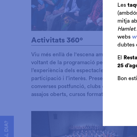
Les
taq
(ambdós 
mitja a
Hamlet
webs
w
Activitats 360º
dubtes 
Viu més enllà de l'escena amb propostes a
El
Resta
voltant de la programació per aprofundir
25 d’ag
l’experiència dels espectacles, fomentant 
Bon est
participació i l’interès. Presentacions,
converses postfunció, clubs de lectura,
assajos oberts, cursos formatius i molt més