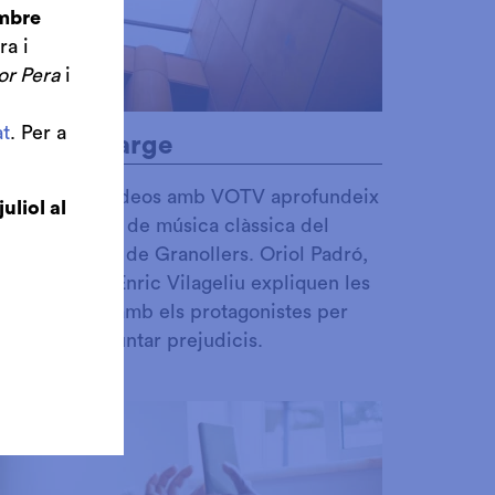
embre
ra i
or Pera
i
t
. Per a
otes al marge
na sèrie de vídeos amb VOTV aprofundeix
juliol al
n els concerts de música clàssica del
eatre Auditori de Granollers. Oriol Padró,
aia Saperas i Enric Vilageliu expliquen les
bres i parlen amb els protagonistes per
costar i desmuntar prejudicis.