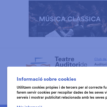
Diapositiva 1 de 3: Música Clàssica
Club de 
Auditori
Cambra 
Informació sobre cookies
Utilitzem cookies pròpies i de tercers per al correcte 
farem servir cookies per recopilar dades de les seves v
serveis i mostrar publicitat relacionada amb les seves 