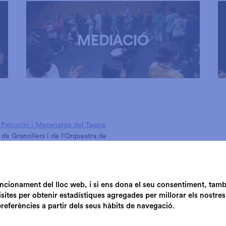
Patrocini i Mecenatge del Teatre
 de Granollers i de l’Orquestra de
de Granollers
funcionament del lloc web, i si ens dona el seu consentiment, tam
isites per obtenir estadístiques agregades per millorar els nostres
preferències a partir dels seus hàbits de navegació.