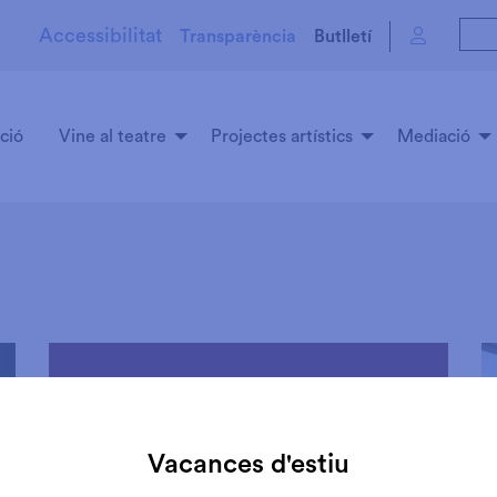
Accessibilitat
Transparència
Butlletí
ció
Vine al teatre
Projectes artístics
Mediació
x
Vacances d'estiu