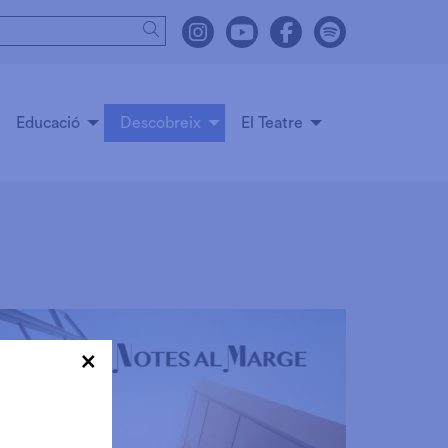
Cercar
Link a instagram
Link a youtube
Link a facebook
Link a spot
Educació
Descobreix
El Teatre
×