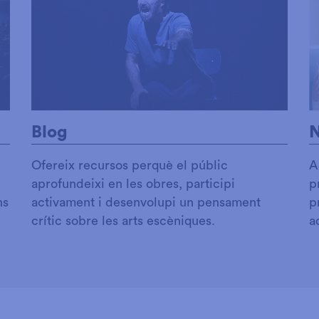
N
Blog
A
Ofereix recursos perquè el públic
p
aprofundeixi en les obres, participi
ns
p
activament i desenvolupi un pensament
a
crític sobre les arts escèniques.