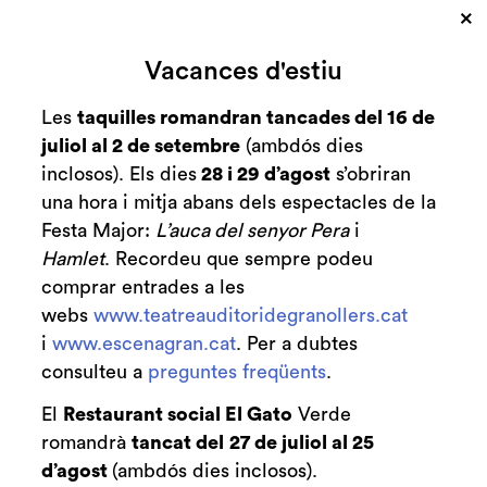
×
Vacances d'estiu
Les
taquilles romandran tancades del 16 de
juliol al 2 de setembre
(ambdós dies
inclosos). Els dies
28 i 29 d’agost
s’obriran
una hora i mitja abans dels espectacles de la
Festa Major:
L’auca del senyor Pera
i
Hamlet
. Recordeu que sempre podeu
comprar entrades a les
webs
www.teatreauditoridegranollers.cat
i
www.escenagran.cat
. Per a dubtes
consulteu a
preguntes freqüents
.
El
Restaurant social El Gato
Verde
romandrà
tancat del
27 de juliol al 25
Diapositiva 2 de 3
d’agost
(ambdós dies inclosos).