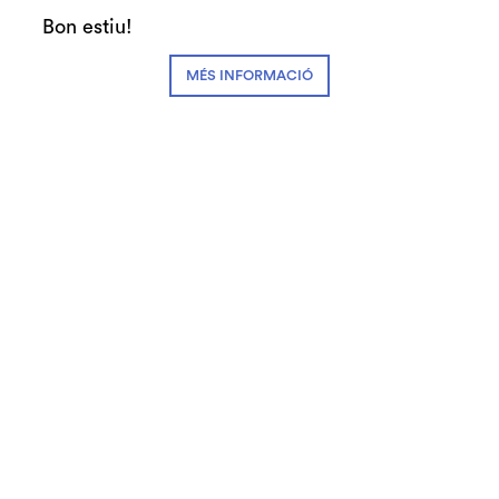
Bon estiu!
MÉS INFORMACIÓ
Club de Patrocini i Mecenatge del Teatre
Auditori de Granollers i de l’Orquestra de
Cambra de Granollers
© Teatre Auditori de Granollers | Torras i Bages, 50 , 08401,