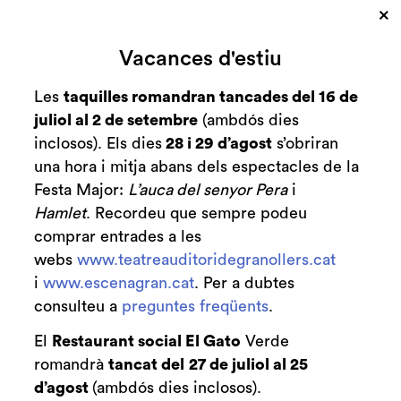
×
Cerca
Vacances d'estiu
Zona personal
Les
taquilles romandran tancades del 16 de
juliol al 2 de setembre
(ambdós dies
2025 | Real
C
inclosos). Els dies
28 i 29 d’agost
s’obriran
una hora i mitja abans dels espectacles de la
Festa Major:
L’auca del senyor Pera
i
Hamlet
. Recordeu que sempre podeu
comprar entrades a les
webs
www.teatreauditoridegranollers.cat
i
www.escenagran.cat
. Per a dubtes
consulteu a
preguntes freqüents
.
El
Restaurant social El Gato
Verde
romandrà
tancat del
27 de juliol al 25
d’agost
(ambdós dies inclosos).