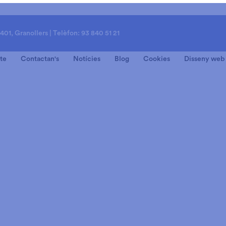
8401, Granollers | Telèfon: 93 840 51 21
te
Contactan's
Notícies
Blog
Cookies
Disseny web