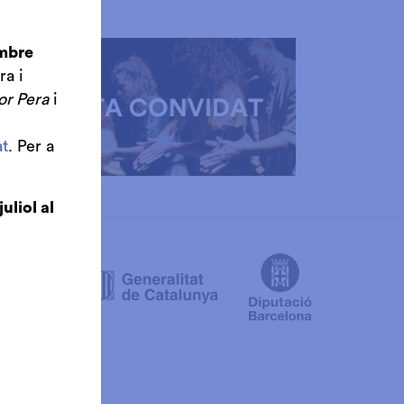
embre
ra i
or Pera
i
t
. Per a
juliol al