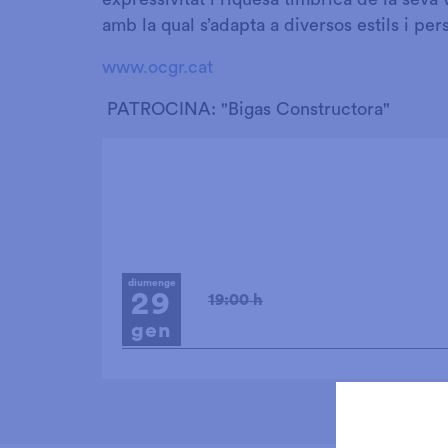
amb la qual s’adapta a diversos estils i per
www.ocgr.cat
PATROCINA: "Bigas Constructora"
diumenge
29
19:00 h
gen