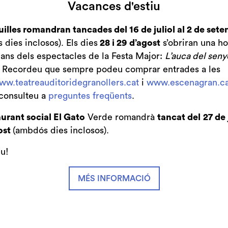
Vacances d'estiu
uilles romandran tancades del 16 de juliol al 2 de set
dies inclosos). Els dies
28 i 29 d’agost
s’obriran una ho
bans dels espectacles de la Festa Major:
L’auca del seny
. Recordeu que sempre podeu comprar entrades a les
ww.teatreauditoridegranollers.cat
i
www.escenagran.ca
consulteu a
preguntes freqüents
.
urant social El Gato
Verde romandrà
tancat del
27 de 
ost
(ambdós dies inclosos).
Patrocini i Mecenatge del Teatre
iu!
 de Granollers i de l’Orquestra de
de Granollers
MÉS INFORMACIÓ