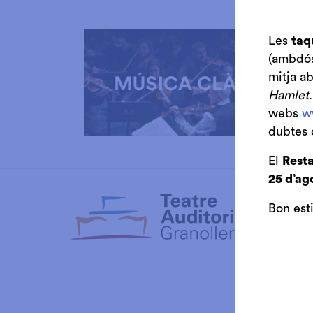
Les
taq
(ambdós 
mitja a
Hamlet
webs
w
dubtes 
Diapositiva 1 de 3: Música Clàssica
El
Resta
25 d’ag
Club de 
Bon est
Auditori
Cambra 