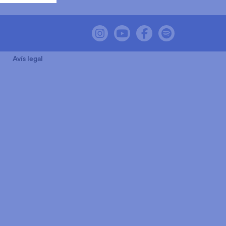
Link a instagram
Link a youtube
Link a facebook
Link a spot
Avís legal