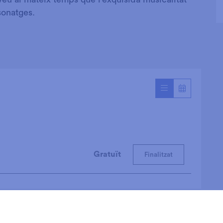
sonatges.
Gratuït
Finalitzat