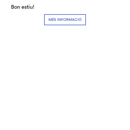
Teatre Auditori - Sala Gran
Bon estiu!
2 € pels titulars de la targeta Gran Centre,
MÉS INFORMACIÓ
comprant les entrades a les taquilles del
teatre.
Diapositiva 1 de 1
Tots compartim l'experiència de sentir-nos
vulnerables. No ens agrada però que la resta