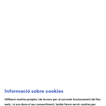
Club de Patrocini i Mecenatge del Teatre
Auditori de Granollers i de l’Orquestra de
Cambra de Granollers
Informació sobre cookies
Utilitzem cookies pròpies i de tercers per al correcte funcionament del lloc
web, i si ens dona el seu consentiment, també farem servir cookies per