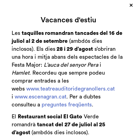
×
Cerca
Vacances d'estiu
Zona personal
Les
taquilles romandran tancades del 16 de
juliol al 2 de setembre
(ambdós dies
Conferència de
C
inclosos). Els dies
28 i 29 d’agost
s’obriran
Xavier Guix
una hora i mitja abans dels espectacles de la
Festa Major:
L’auca del senyor Pera
i
Hamlet
. Recordeu que sempre podeu
comprar entrades a les
webs
www.teatreauditoridegranollers.cat
Finalitzat
2012-2013
i
www.escenagran.cat
. Per a dubtes
consulteu a
preguntes freqüents
.
dijous 18 d’abril
|
20:30 h
El
Restaurant social El Gato
Verde
Auditori Acull
romandrà
tancat del
27 de juliol al 25
d’agost
(ambdós dies inclosos).