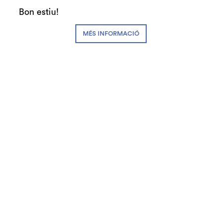
Teatre Auditori - Sala Gran
Bon estiu!
2 € pels titulars de la targeta Gran Centre,
MÉS INFORMACIÓ
comprant les entrades a les taquilles del
teatre.
Diapositiva 1 de 1
És una constatació cada cop més evident, tant
pels anoments "creients" com pels "no