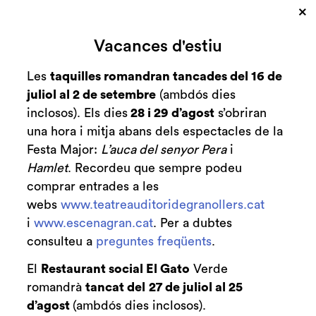
×
Cerca
Vacances d'estiu
Zona personal
Les
taquilles romandran tancades del 16 de
juliol al 2 de setembre
(ambdós dies
Conferència de
C
inclosos). Els dies
28 i 29 d’agost
s’obriran
Xavier Melloni
una hora i mitja abans dels espectacles de la
Festa Major:
L’auca del senyor Pera
i
Hamlet
. Recordeu que sempre podeu
comprar entrades a les
webs
www.teatreauditoridegranollers.cat
Finalitzat
2012-2013
i
www.escenagran.cat
. Per a dubtes
consulteu a
preguntes freqüents
.
dijous 21 de març
|
20:30 h
El
Restaurant social El Gato
Verde
Auditori Acull
romandrà
tancat del
27 de juliol al 25
d’agost
(ambdós dies inclosos).