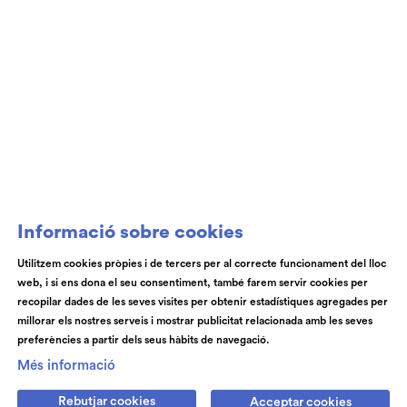
Club de Patrocini i Mecenatge del Teatre
Auditori de Granollers i de l’Orquestra de
Cambra de Granollers
Informació sobre cookies
Utilitzem cookies pròpies i de tercers per al correcte funcionament del lloc
web, i si ens dona el seu consentiment, també farem servir cookies per
© Teatre Auditori de Granollers | Torras i Bages, 50 , 08401,
recopilar dades de les seves visites per obtenir estadístiques agregades per
Granollers | Telèfon: 93 840 51 21
millorar els nostres serveis i mostrar publicitat relacionada amb les seves
preferències a partir dels seus hàbits de navegació.
Link a instagram
Link a youtube
Link a facebook
Link a spotify
Més informació
Rebutjar cookies
Acceptar cookies
Subscriu-te
Contactan's
Notícies
Blog
Cookies