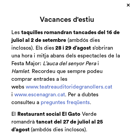
×
Vacances d'estiu
Les
taquilles romandran tancades del 16 de
juliol al 2 de setembre
(ambdós dies
inclosos). Els dies
28 i 29 d’agost
s’obriran
una hora i mitja abans dels espectacles de la
Diapositiva 1 de 1
Un convidat de luxe visita l’OCGr. Robert King
Festa Major:
L’auca del senyor Pera
i
dirigirà la formació i, conjuntament amb el Cor
Hamlet
. Recordeu que sempre podeu
de Cambra de Granollers, oferiran un magnífic
comprar entrades a les
programa: la
Missa Nelson
de Haydn i la
webs
www.teatreauditoridegranollers.cat
Simfonia Júpiter
de Mozart.
i
www.escenagran.cat
. Per a dubtes
consulteu a
preguntes freqüents
.
La Missa Nelson (o Missa in Angustiis) va ser
composta el 1798. El sobrenom de Nelson
El
Restaurant social El Gato
Verde
Messe data del 1800, quan l'almirall Nelson,
romandrà
tancat del
27 de juliol al 25
després de derrotar els francesos en la batalla
d’agost
(ambdós dies inclosos).