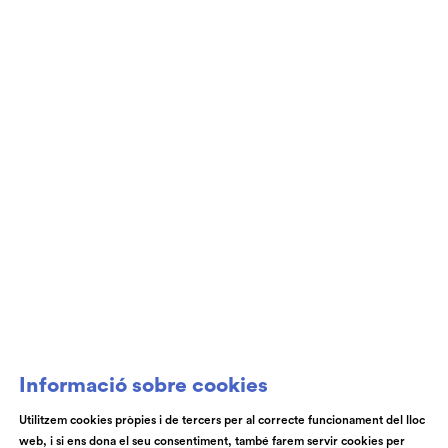
Club de Patrocini i Mecenatge del Teatre
Auditori de Granollers i de l’Orquestra de
Cambra de Granollers
Informació sobre cookies
Utilitzem cookies pròpies i de tercers per al correcte funcionament del lloc
web, i si ens dona el seu consentiment, també farem servir cookies per