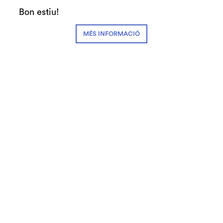
Bon estiu!
Música
MÉS INFORMACIÓ
Teatre Auditori - SGNO
Orquestra de Cambra de Granollers
Director: Corrado Bolsi