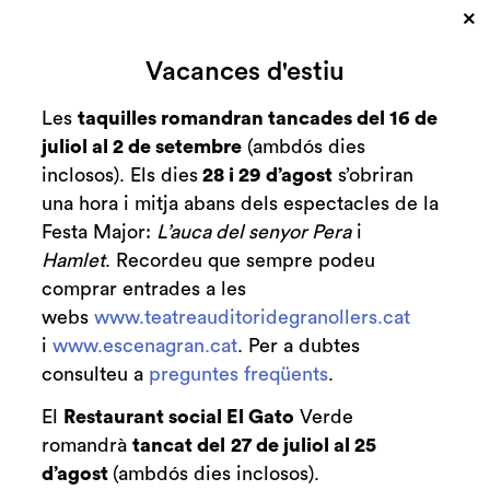
×
Cerca
Vacances d'estiu
Zona personal
Les
taquilles romandran tancades del 16 de
juliol al 2 de setembre
(ambdós dies
Entre el París de
C
inclosos). Els dies
28 i 29 d’agost
s’obriran
Mozart i el Londres
una hora i mitja abans dels espectacles de la
Festa Major:
L’auca del senyor Pera
i
de Haydn
Hamlet
. Recordeu que sempre podeu
comprar entrades a les
webs
www.teatreauditoridegranollers.cat
i
www.escenagran.cat
. Per a dubtes
Finalitzat
consulteu a
preguntes freqüents
.
2013-2014
El
Restaurant social El Gato
Verde
diumenge 26 de gener
|
19:00 h
romandrà
tancat del
27 de juliol al 25
Durada:
1 hora i 30 minuts
d’agost
(ambdós dies inclosos).