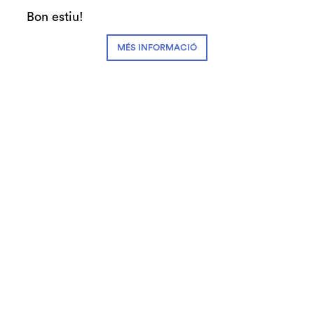
Teatre Auditori - SGNO
Bon estiu!
Creació:
Pep Farrés, Jordi Farrés, Jordi
MÉS INFORMACIÓ
Palet
Direcció:
Jordi Palet i Puig
Interpretació:
Jordi Farrés, Pep Farrés
Veu en off:
Pere Arquillué
Escenografia:
Jordi Enrich, Alfred Casas,
Farrés Brothers i Cia.
Música:
Jordi Riera
Il·luminació:
Jordi Llongueras