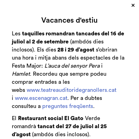
×
Cerca
Vacances d'estiu
Zona personal
Les
taquilles romandran tancades del 16 de
juliol al 2 de setembre
(ambdós dies
Tripula
C
inclosos). Els dies
28 i 29 d’agost
s’obriran
una hora i mitja abans dels espectacles de la
Festa Major:
L’auca del senyor Pera
i
Hamlet
. Recordeu que sempre podeu
Finalitzat
comprar entrades a les
2014-2015
webs
www.teatreauditoridegranollers.cat
diumenge 25 de gener
|
12:00 h
i
www.escenagran.cat
. Per a dubtes
Durada:
consulteu a
preguntes freqüents
.
50 minuts
El
Restaurant social El Gato
Verde
Teatre
romandrà
tancat del
27 de juliol al 25
d’agost
(ambdós dies inclosos).