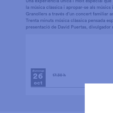
Una experiència única i molt especial que
la música clàssica i apropar-se als músics
Granollers a través d’un concert familiar 
Trenta minuts música clàssica pensada espe
presentació de David Puertas, divulgador 
diumenge
26
17:30 h
oct