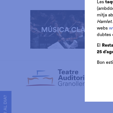
Les
taq
(ambdós 
mitja a
Hamlet
webs
w
dubtes 
El
Resta
25 d’ag
Diapositiva 1 de 3: Música Clàssica
Bon est
Club de 
Auditori
Cambra 