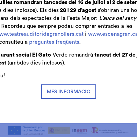
uilles romandran tancades del 16 de juliol al 2 de set
dies inclosos). Els dies
28 i 29 d’agost
s’obriran una ho
bans dels espectacles de la Festa Major:
L’auca del seny
. Recordeu que sempre podeu comprar entrades a les
ww.teatreauditoridegranollers.cat
i
www.escenagran.ca
consulteu a
preguntes freqüents
.
urant social El Gato
Verde romandrà
tancat del
27 de 
ost
(ambdós dies inclosos).
iu!
Patrocini i Mecenatge del Teatre
MÉS INFORMACIÓ
 de Granollers i de l’Orquestra de
de Granollers