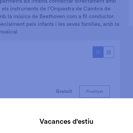
 permetrà als infants connectar directament amb
 i els instruments de l’Orquestra de Cambra de
amb la música de Beethoven com a fil conductor.
cialment pels infants i les seves famílies, amb la
musical.
Gratuït
Finalitzat
Vacances d'estiu