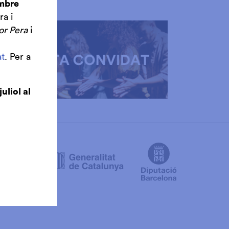
embre
ra i
or Pera
i
t
. Per a
juliol al