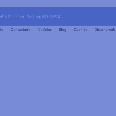
8401, Granollers | Telèfon: 93 840 51 21
te
Contactan's
Notícies
Blog
Cookies
Disseny web