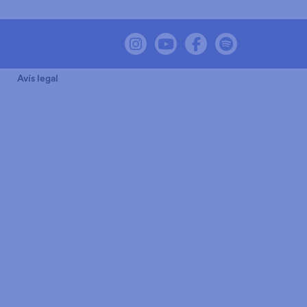
Link a instagram
Link a youtube
Link a facebook
Link a spot
Avís legal