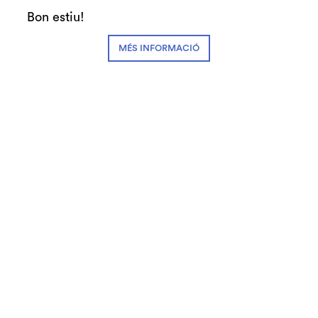
Sala gran
Bon estiu!
Música
MÉS INFORMACIÓ
Sala Tarafa
Direcció: Corrado Bolsi
Guió i narració: David Puertas
Orquestra de Cambra de Granollers