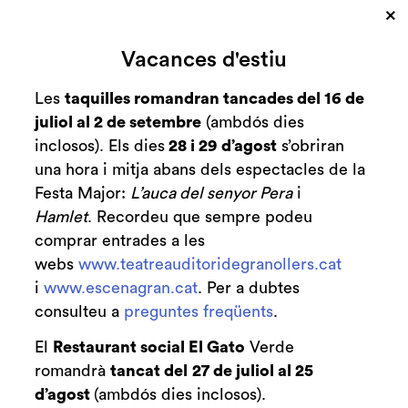
×
Cerca
Vacances d'estiu
Zona personal
Les
taquilles romandran tancades del 16 de
juliol al 2 de setembre
(ambdós dies
Música per la nit de
C
inclosos). Els dies
28 i 29 d’agost
s’obriran
Nadal! - Orquestra
una hora i mitja abans dels espectacles de la
Festa Major:
L’auca del senyor Pera
i
de Cambra de
Hamlet
. Recordeu que sempre podeu
comprar entrades a les
Granollers
webs
www.teatreauditoridegranollers.cat
i
www.escenagran.cat
. Per a dubtes
consulteu a
preguntes freqüents
.
El
Restaurant social El Gato
Verde
Finalitzat
2014-2015
romandrà
tancat del
27 de juliol al 25
d’agost
(ambdós dies inclosos).
diumenge 21 de desembre
|
19:00 h