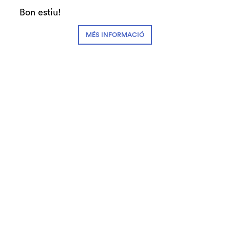
Auditori de Granollers i de l’Orquestra de
Bon estiu!
Cambra de Granollers
MÉS INFORMACIÓ
© Teatre Auditori de Granollers | Torras i Bages, 50 , 08401,
Granollers | Telèfon: 93 840 51 21
Link a instagram
Link a youtube
Link a facebook
Link a spotify
Subscriu-te
Contactan's
Notícies
Blog
Cookies
Disseny web
Avís legal