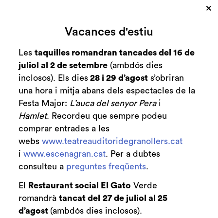
×
Vacances d'estiu
Les
taquilles romandran tancades del 16 de
juliol al 2 de setembre
(ambdós dies
inclosos). Els dies
28 i 29 d’agost
s’obriran
una hora i mitja abans dels espectacles de la
Festa Major:
L’auca del senyor Pera
i
Hamlet
. Recordeu que sempre podeu
Diapositiva 2 de 3
comprar entrades a les
webs
www.teatreauditoridegranollers.cat
i
www.escenagran.cat
. Per a dubtes
consulteu a
preguntes freqüents
.
El
Restaurant social El Gato
Verde
romandrà
tancat del
27 de juliol al 25
d’agost
(ambdós dies inclosos).
Club de Patrocini i Mecenatge del Teatre