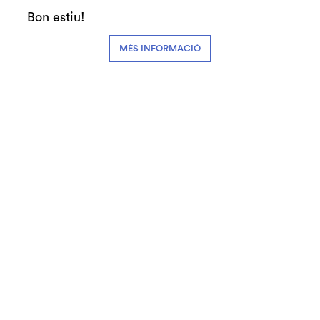
Bon estiu!
Teatre Auditori - Sala Gran
MÉS INFORMACIÓ
dissabte
11
20:30 h
jun
Gratuït
Finalitzat