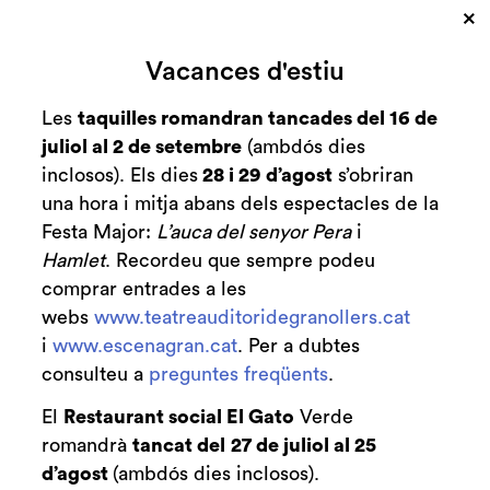
×
Cerca
Vacances d'estiu
Zona personal
Les
taquilles romandran tancades del 16 de
juliol al 2 de setembre
(ambdós dies
Babaua. Les
C
inclosos). Els dies
28 i 29 d’agost
s’obriran
desventures de
una hora i mitja abans dels espectacles de la
Festa Major:
L’auca del senyor Pera
i
mimí 11/06 20:30
Hamlet
. Recordeu que sempre podeu
comprar entrades a les
webs
www.teatreauditoridegranollers.cat
i
www.escenagran.cat
. Per a dubtes
Finalitzat
consulteu a
preguntes freqüents
.
2015-2016
El
Restaurant social El Gato
Verde
dissabte 11 de juny
|
20:30 h
romandrà
tancat del
27 de juliol al 25
d’agost
(ambdós dies inclosos).
Teatre