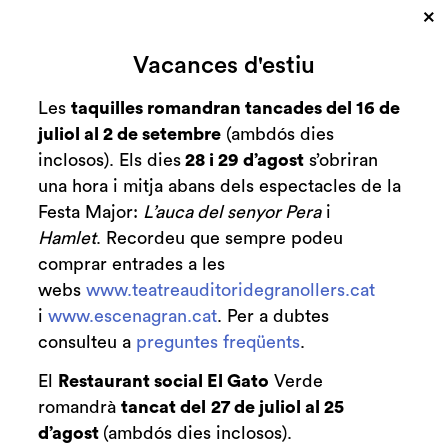
×
Cerca
Vacances d'estiu
Zona personal
Les
taquilles romandran tancades del 16 de
juliol al 2 de setembre
(ambdós dies
InTarsi
C
inclosos). Els dies
28 i 29 d’agost
s’obriran
una hora i mitja abans dels espectacles de la
Festa Major:
L’auca del senyor Pera
i
Hamlet
. Recordeu que sempre podeu
Finalitzat
comprar entrades a les
2016-2017
webs
www.teatreauditoridegranollers.cat
diumenge 30 d’abril
|
18:00 h
i
www.escenagran.cat
. Per a dubtes
Durada:
consulteu a
preguntes freqüents
.
60 minuts
Edat recomanada: a partir de 7 anys
El
Restaurant social El Gato
Verde
romandrà
tancat del
27 de juliol al 25
Circ
d’agost
(ambdós dies inclosos).