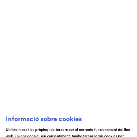
Club de Patrocini i Mecenatge del Teatre
Auditori de Granollers i de l’Orquestra de
Cambra de Granollers
Informació sobre cookies
Utilitzem cookies pròpies i de tercers per al correcte funcionament del lloc
web, i si ens dona el seu consentiment, també farem servir cookies per