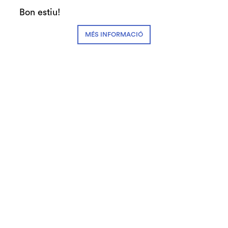
Auditori de Granollers i de l’Orquestra de
Bon estiu!
Cambra de Granollers
MÉS INFORMACIÓ
© Teatre Auditori de Granollers | Torras i Bages, 50 , 08401,
Granollers | Telèfon: 93 840 51 21
Link a instagram
Link a youtube
Link a facebook
Link a spotify
Subscriu-te
Contactan's
Notícies
Blog
Cookies
Disseny web
Avís legal