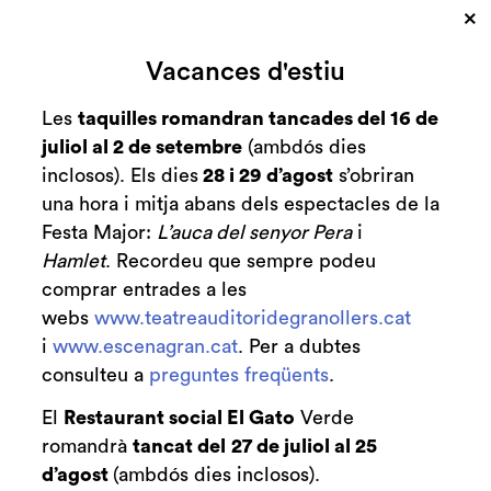
×
Vacances d'estiu
Les
taquilles romandran tancades del 16 de
juliol al 2 de setembre
(ambdós dies
inclosos). Els dies
28 i 29 d’agost
s’obriran
una hora i mitja abans dels espectacles de la
Festa Major:
L’auca del senyor Pera
i
Hamlet
. Recordeu que sempre podeu
Diapositiva 2 de 3
comprar entrades a les
webs
www.teatreauditoridegranollers.cat
i
www.escenagran.cat
. Per a dubtes
consulteu a
preguntes freqüents
.
El
Restaurant social El Gato
Verde
romandrà
tancat del
27 de juliol al 25
d’agost
(ambdós dies inclosos).
Club de Patrocini i Mecenatge del Teatre