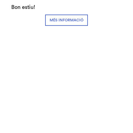
Teatre Auditori de Granollers
Bon estiu!
Edat recomanada: A partir de 5 anys
MÉS INFORMACIÓ
Direcció artística:
Rosa Díaz
Coreografia:
Raquel Pretel i Natalia
Ferrándiz
Intèrprets:
Miguel Moreno “Bolo”, Raquel
Pretel, Chema Martín, Emilio López