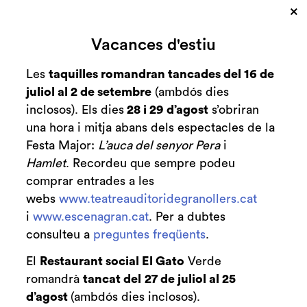
×
Cerca
Vacances d'estiu
Zona personal
Les
taquilles romandran tancades del 16 de
juliol al 2 de setembre
(ambdós dies
DesHábitat
C
inclosos). Els dies
28 i 29 d’agost
s’obriran
una hora i mitja abans dels espectacles de la
Festa Major:
L’auca del senyor Pera
i
Hamlet
. Recordeu que sempre podeu
Finalitzat
comprar entrades a les
2017-2018
webs
www.teatreauditoridegranollers.cat
diumenge 3 de desembre
|
18:00 h
i
www.escenagran.cat
. Per a dubtes
Durada:
consulteu a
preguntes freqüents
.
55 minuts
El
Restaurant social El Gato
Verde
Circ
romandrà
tancat del
27 de juliol al 25
d’agost
(ambdós dies inclosos).