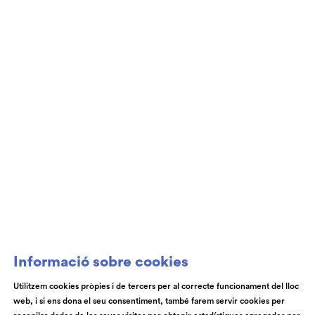
Club de Patrocini i Mecenatge del Teatre
Auditori de Granollers i de l’Orquestra de
Cambra de Granollers
Informació sobre cookies
Utilitzem cookies pròpies i de tercers per al correcte funcionament del lloc
web, i si ens dona el seu consentiment, també farem servir cookies per
© Teatre Auditori de Granollers | Torras i Bages, 50 , 08401,