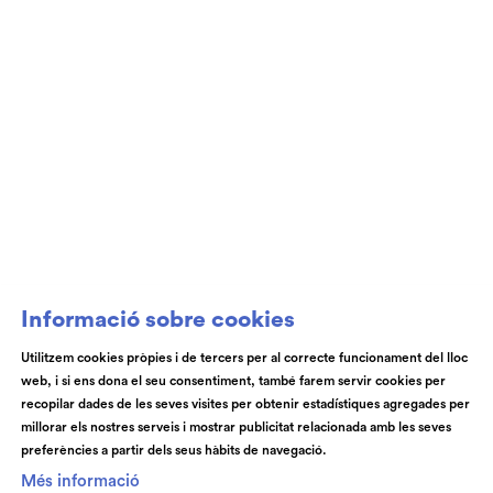
Club de Patrocini i Mecenatge del Teatre
Auditori de Granollers i de l’Orquestra de
Cambra de Granollers
Informació sobre cookies
Utilitzem cookies pròpies i de tercers per al correcte funcionament del lloc
web, i si ens dona el seu consentiment, també farem servir cookies per
© Teatre Auditori de Granollers | Torras i Bages, 50 , 08401,
recopilar dades de les seves visites per obtenir estadístiques agregades per
Granollers | Telèfon: 93 840 51 21
millorar els nostres serveis i mostrar publicitat relacionada amb les seves
preferències a partir dels seus hàbits de navegació.
Link a instagram
Link a youtube
Link a facebook
Link a spotify
Més informació