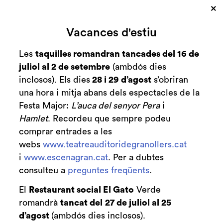
×
Cerca
Vacances d'estiu
Zona personal
Les
taquilles romandran tancades del 16 de
juliol al 2 de setembre
(ambdós dies
Jorge Drexler
C
inclosos). Els dies
28 i 29 d’agost
s’obriran
una hora i mitja abans dels espectacles de la
Festa Major:
L’auca del senyor Pera
i
Hamlet
. Recordeu que sempre podeu
Finalitzat
comprar entrades a les
2017-2018
webs
www.teatreauditoridegranollers.cat
divendres 11 de maig
|
21:00 h
i
www.escenagran.cat
. Per a dubtes
Durada:
consulteu a
preguntes freqüents
.
75 minuts
El
Restaurant social El Gato
Verde
Música
romandrà
tancat del
27 de juliol al 25
d’agost
(ambdós dies inclosos).