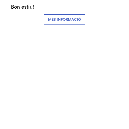
Teatre Auditori de Granollers
Bon estiu!
Exclòs d'abonament i de descomptes
MÉS INFORMACIÓ
Jorge Drexler,
veu i guitarra
Diapositiva 1 de 1
Als seus 53 anys, el cantautor uruguaià Jorge
Drexler presenta el seu àlbum número 15,
Salvavidas del hielo, un disc reflexiu a la