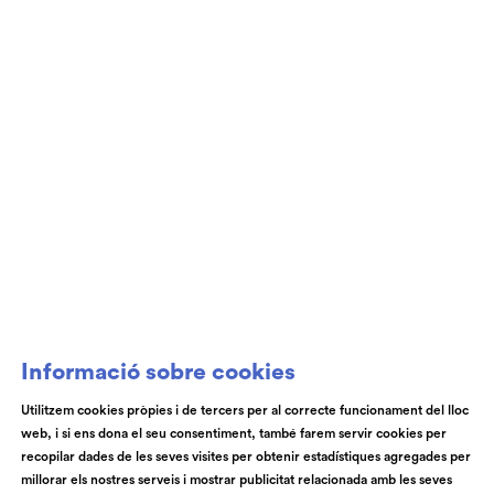
Club de Patrocini i Mecenatge del Teatre
Auditori de Granollers i de l’Orquestra de
Cambra de Granollers
Informació sobre cookies
Utilitzem cookies pròpies i de tercers per al correcte funcionament del lloc
web, i si ens dona el seu consentiment, també farem servir cookies per
© Teatre Auditori de Granollers | Torras i Bages, 50 , 08401,
recopilar dades de les seves visites per obtenir estadístiques agregades per
Granollers | Telèfon: 93 840 51 21
millorar els nostres serveis i mostrar publicitat relacionada amb les seves