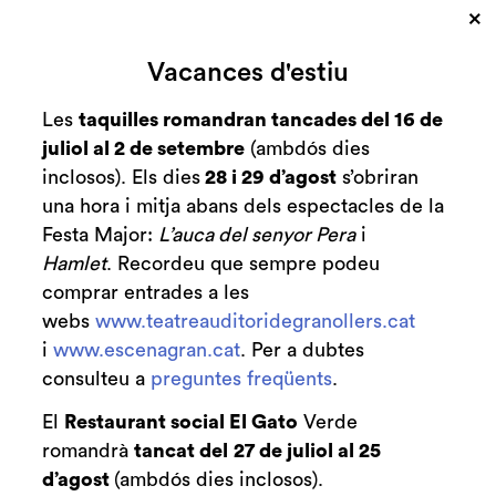
×
Cerca
Vacances d'estiu
Zona personal
Les
taquilles romandran tancades del 16 de
juliol al 2 de setembre
(ambdós dies
Tots Dansen 2018
C
inclosos). Els dies
28 i 29 d’agost
s’obriran
una hora i mitja abans dels espectacles de la
Festa Major:
L’auca del senyor Pera
i
Hamlet
. Recordeu que sempre podeu
Finalitzat
comprar entrades a les
2017-2018
webs
www.teatreauditoridegranollers.cat
dimarts 15 de maig
|
20:00 h
i
www.escenagran.cat
. Per a dubtes
Durada:
consulteu a
preguntes freqüents
.
60 minuts
El
Restaurant social El Gato
Verde
Dansa
romandrà
tancat del
27 de juliol al 25
d’agost
(ambdós dies inclosos).