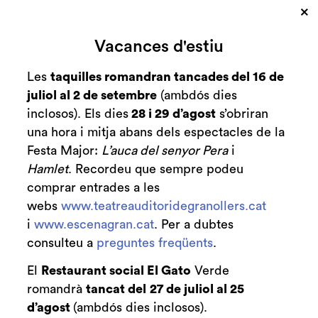
×
Vacances d'estiu
Les
taquilles romandran tancades del 16 de
juliol al 2 de setembre
(ambdós dies
inclosos). Els dies
28 i 29 d’agost
s’obriran
una hora i mitja abans dels espectacles de la
Festa Major:
L’auca del senyor Pera
i
Hamlet
. Recordeu que sempre podeu
Diapositiva 2 de 3
comprar entrades a les
webs
www.teatreauditoridegranollers.cat
i
www.escenagran.cat
. Per a dubtes
consulteu a
preguntes freqüents
.
El
Restaurant social El Gato
Verde
romandrà
tancat del
27 de juliol al 25
d’agost
(ambdós dies inclosos).
Club de Patrocini i Mecenatge del Teatre