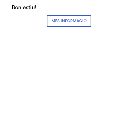
Auditori de Granollers i de l’Orquestra de
Bon estiu!
Cambra de Granollers
MÉS INFORMACIÓ
© Teatre Auditori de Granollers | Torras i Bages, 50 , 08401,
Granollers | Telèfon: 93 840 51 21
Link a instagram
Link a youtube
Link a facebook
Link a spotify
Subscriu-te
Contactan's
Notícies
Blog
Cookies
Disseny web
Avís legal