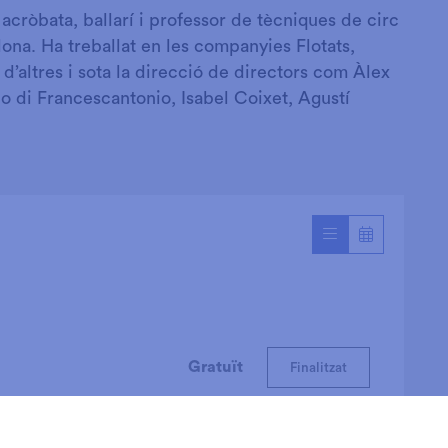
, acròbata, ballarí i professor de tècniques de circ
elona. Ha treballat en les companyies Flotats,
d’altres i sota la direcció de directors com Àlex
nco di Francescantonio, Isabel Coixet, Agustí
Gratuït
Finalitzat