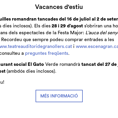
Vacances d'estiu
uilles romandran tancades del 16 de juliol al 2 de set
dies inclosos). Els dies
28 i 29 d’agost
s’obriran una ho
bans dels espectacles de la Festa Major:
L’auca del seny
. Recordeu que sempre podeu comprar entrades a les
ww.teatreauditoridegranollers.cat
i
www.escenagran.ca
consulteu a
preguntes freqüents
.
urant social El Gato
Verde romandrà
tancat del
27 de 
ost
(ambdós dies inclosos).
iu!
Patrocini i Mecenatge del Teatre
MÉS INFORMACIÓ
 de Granollers i de l’Orquestra de
de Granollers