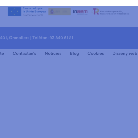
8401, Granollers | Telèfon: 93 840 51 21
te
Contactan's
Notícies
Blog
Cookies
Disseny web