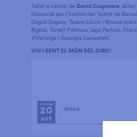
Taller a càrrec de
David Cuspinera
, actor
llicenciat per l’Institut del Teatre de Barc
Dagoll Dagom, Teatre Lliure i Romea entre 
Rigola, Tortell Poltrona, Iago Pericot, Fra
Villaronga i Georges Lavaudant.
VIU I SENT EL MÓN DEL CIRC!
diumenge
20
16:30 h
oct