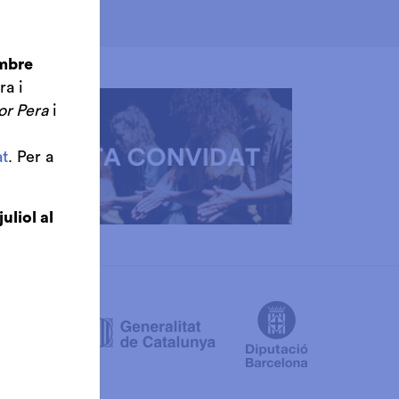
embre
ra i
or Pera
i
t
. Per a
juliol al