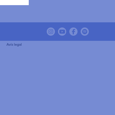
Link a instagram
Link a youtube
Link a facebook
Link a spot
Avís legal