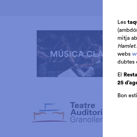
Les
taq
(ambdós 
mitja a
Hamlet
webs
w
dubtes 
El
Resta
25 d’ag
Diapositiva 1 de 3: Música Clàssica
Bon est
Club de 
Auditori
Cambra 