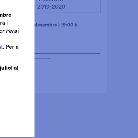
2019-2020
embre
ra i
dimarts 10 de desembre
|
19:00 h
or Pera
i
Altres
t
. Per a
Compartir
juliol al