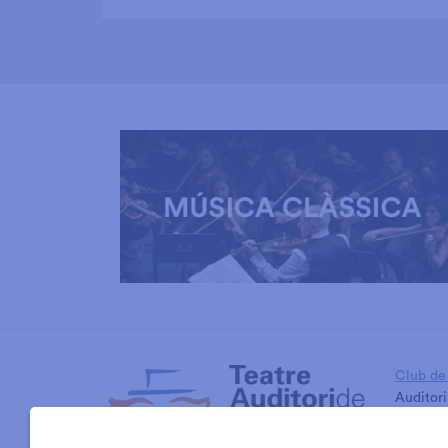
Diapositiva 1 de 3: Música Clàssica
Club de 
Auditori
Cambra 