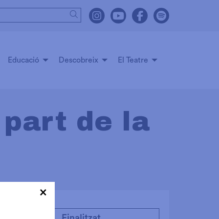
Cercar
Link a instagram
Link a youtube
Link a facebook
Link a spot
Educació
Descobreix
El Teatre
part de la
×
Finalitzat