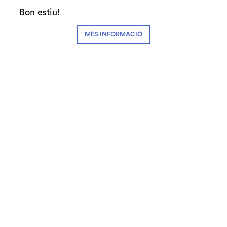
Bon estiu!
Preus
25€ Zona A
MÉS INFORMACIÓ
12€ Zona B
12,50€ #SecretJove
Abonaments
3-4 espectacles: 20€
5-7 espectacles: 18,75€
+8 espectacles: 17,50€
FITXA ARTÍSTICA
Autoria:
Pau Miró
Direcció:
Sílvia Munt
Interpretació:
Emma Vilarasau, Andreu
Benito, Nausicaa Bonnín
i
Eduard Farelo
Sala Gran