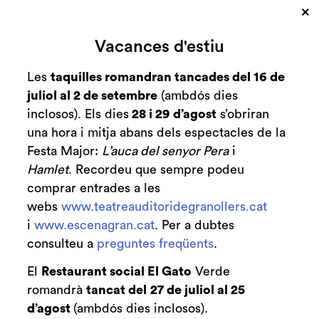
×
Cerca
Vacances d'estiu
Zona personal
Les
taquilles romandran tancades del 16 de
juliol al 2 de setembre
(ambdós dies
Eva contra Eva
C
inclosos). Els dies
28 i 29 d’agost
s’obriran
una hora i mitja abans dels espectacles de la
Una obra de Pau Miró
Festa Major:
L’auca del senyor Pera
i
Hamlet
. Recordeu que sempre podeu
comprar entrades a les
webs
www.teatreauditoridegranollers.cat
Finalitzat
2019-2020
i
www.escenagran.cat
. Per a dubtes
consulteu a
preguntes freqüents
.
dissabte 29 de febrer
|
21:00 h
Durada:
105 minuts
El
Restaurant social El Gato
Verde
romandrà
tancat del
27 de juliol al 25
Recomanem
Teatre
d’agost
(ambdós dies inclosos).