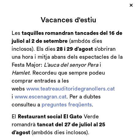
×
Cerca
Vacances d'estiu
Zona personal
Les
taquilles romandran tancades del 16 de
juliol al 2 de setembre
(ambdós dies
Postfunció Malditas
C
inclosos). Els dies
28 i 29 d’agost
s’obriran
Plumas
una hora i mitja abans dels espectacles de la
Festa Major:
L’auca del senyor Pera
i
Conversa amb la companyia
Hamlet
. Recordeu que sempre podeu
comprar entrades a les
webs
www.teatreauditoridegranollers.cat
i
www.escenagran.cat
. Per a dubtes
consulteu a
preguntes freqüents
Finalitzat
.
2020-2021
El
Restaurant social El Gato
Verde
divendres 30 d’abril
|
21:00 h
romandrà
tancat del
27 de juliol al 25
Sala gran
Durada:
20 minuts
d’agost
(ambdós dies inclosos).