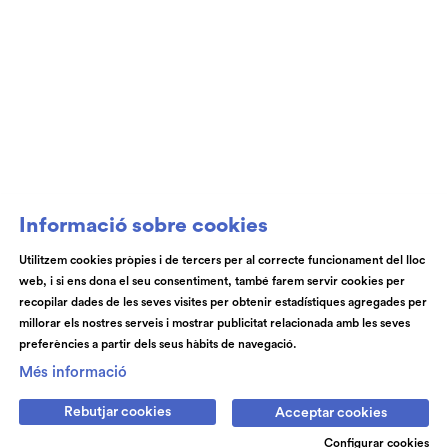
Club de Patrocini i Mecenatge del Teatre
Auditori de Granollers i de l’Orquestra de
Cambra de Granollers
Informació sobre cookies
Utilitzem cookies pròpies i de tercers per al correcte funcionament del lloc
web, i si ens dona el seu consentiment, també farem servir cookies per
© Teatre Auditori de Granollers | Torras i Bages, 50 , 08401,
recopilar dades de les seves visites per obtenir estadístiques agregades per
Granollers | Telèfon: 93 840 51 21
millorar els nostres serveis i mostrar publicitat relacionada amb les seves
preferències a partir dels seus hàbits de navegació.
Link a instagram
Link a youtube
Link a facebook
Link a spotify
Més informació
Rebutjar cookies
Acceptar cookies
Subscriu-te
Contactan's
Notícies
Blog
Cookies
Disseny web
Avís legal
Configurar cookies