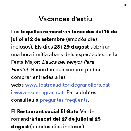
×
Guió i text original:
David Jordan
Direcció musical:
Elisa Di Prieto
Vacances d'estiu
Direcció artística:
Joan Garrido
Les
taquilles romandran tancades del 16 de
Espectacle recomanat a partir de 3 anys
juliol al 2 de setembre
(ambdós dies
inclosos). Els dies
28 i 29 d’agost
s’obriran
una hora i mitja abans dels espectacles de la
Festa Major:
L’auca del senyor Pera
i
Hamlet
. Recordeu que sempre podeu
comprar entrades a les
webs
www.teatreauditoridegranollers.cat
i
www.escenagran.cat
. Per a dubtes
consulteu a
preguntes freqüents
.
El
Restaurant social El Gato
Verde
romandrà
tancat del
27 de juliol al 25
d’agost
(ambdós dies inclosos).