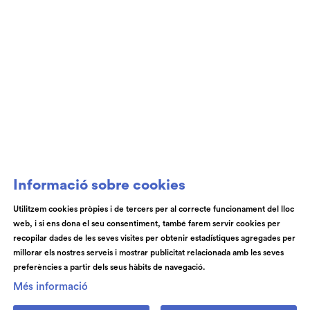
Club de Patrocini i Mecenatge del Teatre
Auditori de Granollers i de l’Orquestra de
Cambra de Granollers
Informació sobre cookies
Utilitzem cookies pròpies i de tercers per al correcte funcionament del lloc
web, i si ens dona el seu consentiment, també farem servir cookies per
© Teatre Auditori de Granollers | Torras i Bages, 50 , 08401,
recopilar dades de les seves visites per obtenir estadístiques agregades per
Granollers | Telèfon: 93 840 51 21
millorar els nostres serveis i mostrar publicitat relacionada amb les seves
preferències a partir dels seus hàbits de navegació.
Link a instagram
Link a youtube
Link a facebook
Link a spotify
Més informació