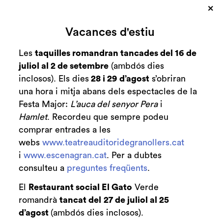
×
Cerca
Vacances d'estiu
Zona personal
Les
taquilles romandran tancades del 16 de
juliol al 2 de setembre
(ambdós dies
La música d'avui
C
inclosos). Els dies
28 i 29 d’agost
s’obriran
una hora i mitja abans dels espectacles de la
OCGr i Cors Amics de la Unió
Festa Major:
L’auca del senyor Pera
i
Hamlet
. Recordeu que sempre podeu
comprar entrades a les
webs
www.teatreauditoridegranollers.cat
Finalitzat
2021-2022
i
www.escenagran.cat
. Per a dubtes
consulteu a
preguntes freqüents
.
diumenge 24 d’abril
|
17:30 h
Durada:
35 minuts
El
Restaurant social El Gato
Verde
romandrà
tancat del
27 de juliol al 25
Amants de la clàssica
Familiar
Clàssica i Òpera
d’agost
(ambdós dies inclosos).