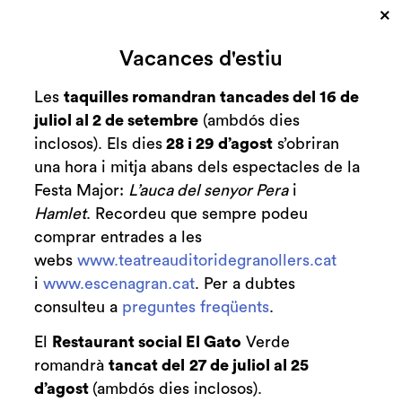
×
Cerca
Vacances d'estiu
Zona personal
Les
taquilles romandran tancades del 16 de
juliol al 2 de setembre
(ambdós dies
Presentació "Don
C
inclosos). Els dies
28 i 29 d’agost
s’obriran
Pasquale"
una hora i mitja abans dels espectacles de la
Festa Major:
L’auca del senyor Pera
i
Amb Marc Heilbron
Hamlet
. Recordeu que sempre podeu
comprar entrades a les
webs
www.teatreauditoridegranollers.cat
i
www.escenagran.cat
. Per a dubtes
consulteu a
preguntes freqüents
Finalitzat
.
2021-2022
El
Restaurant social El Gato
Verde
diumenge 6 de març
|
17:00 h
romandrà
tancat del
27 de juliol al 25
Sala petita
Durada:
40 min
d’agost
(ambdós dies inclosos).