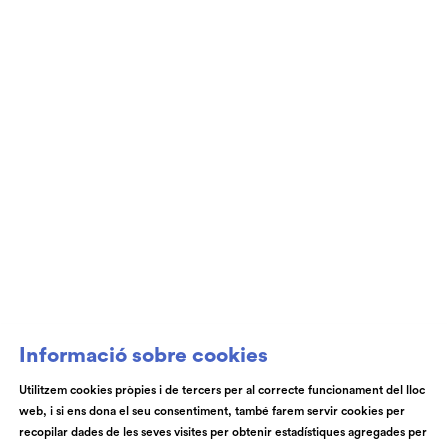
Club de Patrocini i Mecenatge del Teatre
Auditori de Granollers i de l’Orquestra de
Cambra de Granollers
Informació sobre cookies
Utilitzem cookies pròpies i de tercers per al correcte funcionament del lloc
web, i si ens dona el seu consentiment, també farem servir cookies per
© Teatre Auditori de Granollers | Torras i Bages, 50 , 08401,
recopilar dades de les seves visites per obtenir estadístiques agregades per
Granollers | Telèfon: 93 840 51 21