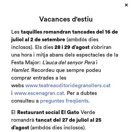
×
Cerca
Vacances d'estiu
Zona personal
Les
taquilles romandran tancades del 16 de
juliol al 2 de setembre
(ambdós dies
Postfunció "Al
C
inclosos). Els dies
28 i 29 d’agost
s’obriran
Fondo Riela"
una hora i mitja abans dels espectacles de la
Festa Major:
L’auca del senyor Pera
i
Conversa amb la companyia
Hamlet
. Recordeu que sempre podeu
comprar entrades a les
webs
www.teatreauditoridegranollers.cat
i
www.escenagran.cat
. Per a dubtes
consulteu a
preguntes freqüents
Finalitzat
.
2021-2022
El
Restaurant social El Gato
Verde
dissabte 12 de març
|
21:30 h
romandrà
tancat del
27 de juliol al 25
Sala gran
Durada:
20 min
d’agost
(ambdós dies inclosos).