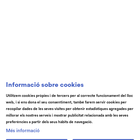
Club de Patrocini i Mecenatge del Teatre
Auditori de Granollers i de l’Orquestra de
Cambra de Granollers
Informació sobre cookies
Utilitzem cookies pròpies i de tercers per al correcte funcionament del lloc
web, i si ens dona el seu consentiment, també farem servir cookies per
© Teatre Auditori de Granollers | Torras i Bages, 50 , 08401,
recopilar dades de les seves visites per obtenir estadístiques agregades per
Granollers | Telèfon: 93 840 51 21
millorar els nostres serveis i mostrar publicitat relacionada amb les seves
preferències a partir dels seus hàbits de navegació.
Link a instagram
Link a youtube
Link a facebook
Link a spotify
Més informació