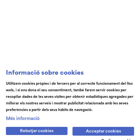
Club de Patrocini i Mecenatge del Teatre
Auditori de Granollers i de l’Orquestra de
Cambra de Granollers
Informació sobre cookies
Utilitzem cookies pròpies i de tercers per al correcte funcionament del lloc
web, i si ens dona el seu consentiment, també farem servir cookies per
© Teatre Auditori de Granollers | Torras i Bages, 50 , 08401,
recopilar dades de les seves visites per obtenir estadístiques agregades per
Granollers | Telèfon: 93 840 51 21
millorar els nostres serveis i mostrar publicitat relacionada amb les seves
preferències a partir dels seus hàbits de navegació.
Link a instagram
Link a youtube
Link a facebook
Link a spotify
Més informació
Rebutjar cookies
Acceptar cookies
Subscriu-te
Contactan's
Notícies
Blog
Cookies