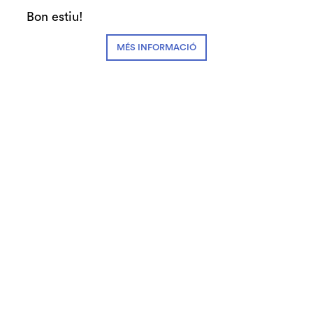
Activitats 360º
Bon estiu!
MÉS INFORMACIÓ
Sala Gran
Activitat gratuïta amb la compra de
l'entrada i sense inscripció prèvia.
Diapositiva 1 de 1