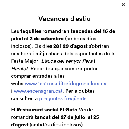
×
Cerca
Vacances d'estiu
Zona personal
Les
taquilles romandran tancades del 16 de
juliol al 2 de setembre
(ambdós dies
Postfunció
C
inclosos). Els dies
28 i 29 d’agost
s’obriran
"Lázaro"
una hora i mitja abans dels espectacles de la
Festa Major:
L’auca del senyor Pera
i
Conversa amb la companyia
Hamlet
. Recordeu que sempre podeu
comprar entrades a les
webs
www.teatreauditoridegranollers.cat
i
www.escenagran.cat
. Per a dubtes
consulteu a
preguntes freqüents
Finalitzat
.
2021-2022
El
Restaurant social El Gato
Verde
divendres 25 de març
|
21:00 h
romandrà
tancat del
27 de juliol al 25
Durada:
20 min
d’agost
(ambdós dies inclosos).