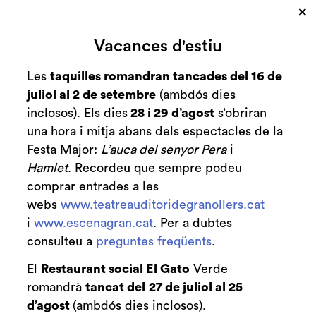
×
Cerca
Vacances d'estiu
Zona personal
Les
taquilles romandran tancades del 16 de
juliol al 2 de setembre
(ambdós dies
Inspirant
C
inclosos). Els dies
28 i 29 d’agost
s’obriran
Creixement. Cicle
una hora i mitja abans dels espectacles de la
Festa Major:
L’auca del senyor Pera
i
d'entrevistes
Hamlet
. Recordeu que sempre podeu
comprar entrades a les
Amb Rafa Santandreu
webs
www.teatreauditoridegranollers.cat
i
www.escenagran.cat
. Per a dubtes
consulteu a
preguntes freqüents
.
El
Restaurant social El Gato
Verde
Finalitzat
2021-2022
romandrà
tancat del
27 de juliol al 25
d’agost
(ambdós dies inclosos).
dijous 2 de juny
|
19:30 h