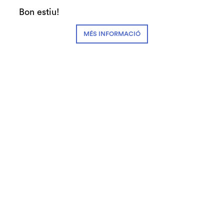
Bon estiu!
Recomanem
Auditori Acull
MÉS INFORMACIÓ
Preu únic exclòs de descomptes:
4€
Diapositiva 1 de 1
RAFA SANTANDREU
Sense por. Com superar l’ansietat, les