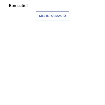
Recomanem
Teatre
Bon estiu!
Preus:
MÉS INFORMACIÓ
20€ Zona A
10€ Zona B
10€ #SecretJove
Abonaments:
3-4 espectacles: 16€
5-7 espectacles: 15€
+8 espectacles: 14€
Fitxa artística:
Idea original i direccio: Judit Martín, Alba
Florejachs i Monica Ballesteros
Assessorament tecnologic: Agrupación Sr.
Serrano
Una produccio d’El Ramat Produccions