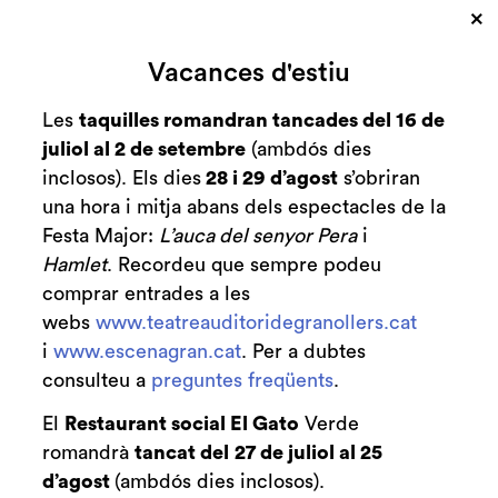
×
Cerca
Vacances d'estiu
Zona personal
Les
taquilles romandran tancades del 16 de
juliol al 2 de setembre
(ambdós dies
Pongo
C
inclosos). Els dies
28 i 29 d’agost
s’obriran
una hora i mitja abans dels espectacles de la
Amb Judit Martín i Alba
Festa Major:
L’auca del senyor Pera
i
Florejachs
Hamlet
. Recordeu que sempre podeu
comprar entrades a les
webs
www.teatreauditoridegranollers.cat
i
www.escenagran.cat
. Per a dubtes
Finalitzat
consulteu a
preguntes freqüents
.
2022-2023
El
Restaurant social El Gato
Verde
diumenge 21 de maig
|
19:00 h
Durada:
75 min
romandrà
tancat del
27 de juliol al 25
d’agost
(ambdós dies inclosos).