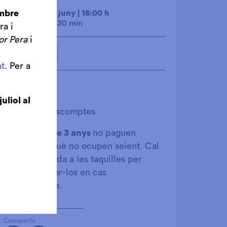
embre
dissabte 17 de juny
|
18:00 h
Durada:
1 h 30 min
ra i
or Pera
i
Auditori Acull
t
. Per a
Preu únic:
14€
juliol al
Exclòs de descomptes
Els
menors de 3 anys
no paguen
entrada perquè no ocupen seient. Cal
treure l'entrada a les taquilles per
comptabilitzar-los en cas
d'emergència.
Compartir