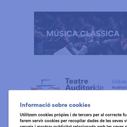
Diapositiva 1 de 3: Música Clàssica
Club de 
Auditori
Cambra 
Informació sobre cookies
Utilitzem cookies pròpies i de tercers per al correcte 
farem servir cookies per recopilar dades de les seves v
serveis i mostrar publicitat relacionada amb les seves 