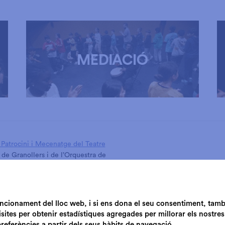
Patrocini i Mecenatge del Teatre
 de Granollers i de l’Orquestra de
de Granollers
funcionament del lloc web, i si ens dona el seu consentiment, tam
isites per obtenir estadístiques agregades per millorar els nostres
preferències a partir dels seus hàbits de navegació.