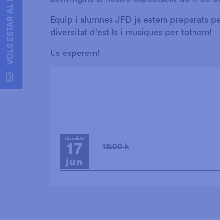
VOLS ESTAR AL DIA?
Equip i alumnes JFD ja estem preparats pe
diversitat d'estils i musiques per tothom!
Us esperem!
dissabte
17
18:00 h
jun