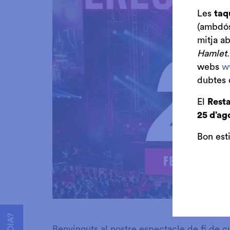
Les
taq
(ambdós 
mitja a
Hamlet
webs
w
dubtes 
El
Resta
25 d’ag
Bon est
Diapositiva 1 de 1
Benvinguts al nostre espectacle de fi de c