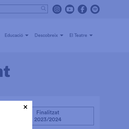
Cercar
Link a instagram
Link a youtube
Link a facebook
Link a spot
Educació
Descobreix
El Teatre
nt
×
Finalitzat
2023/2024