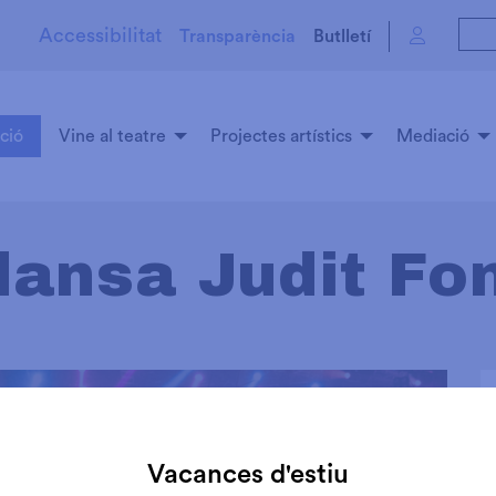
Accessibilitat
Transparència
Butlletí
ció
Vine al teatre
Projectes artístics
Mediació
dansa Judit Fo
Vacances d'estiu