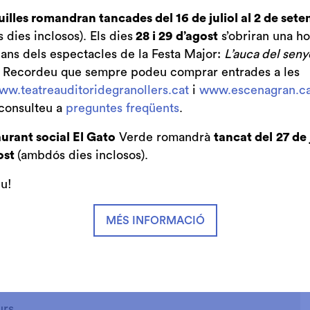
uilles romandran tancades del 16 de juliol al 2 de set
dies inclosos). Els dies
28 i 29 d’agost
s’obriran una ho
bans dels espectacles de la Festa Major:
L’auca del seny
. Recordeu que sempre podeu comprar entrades a les
ww.teatreauditoridegranollers.cat
i
www.escenagran.ca
consulteu a
preguntes freqüents
.
urant social El Gato
Verde romandrà
tancat del
27 de 
ost
(ambdós dies inclosos).
iu!
MÉS INFORMACIÓ
urs,