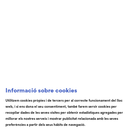
Club de Patrocini i Mecenatge del Teatre
Auditori de Granollers i de l’Orquestra de
Cambra de Granollers
Informació sobre cookies
Utilitzem cookies pròpies i de tercers per al correcte funcionament del lloc
web, i si ens dona el seu consentiment, també farem servir cookies per
© Teatre Auditori de Granollers | Torras i Bages, 50 , 08401,
recopilar dades de les seves visites per obtenir estadístiques agregades per
Granollers | Telèfon: 93 840 51 21
millorar els nostres serveis i mostrar publicitat relacionada amb les seves
preferències a partir dels seus hàbits de navegació.
Link a instagram
Link a youtube
Link a facebook
Link a spotify