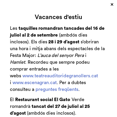
×
Cerca
Vacances d'estiu
Zona personal
Les
taquilles romandran tancades del 16 de
juliol al 2 de setembre
(ambdós dies
Ot Ortega Travé al
C
inclosos). Els dies
28 i 29 d’agost
s’obriran
piano
una hora i mitja abans dels espectacles de la
Festa Major:
L’auca del senyor Pera
i
Un jove talent
Hamlet
. Recordeu que sempre podeu
comprar entrades a les
webs
www.teatreauditoridegranollers.cat
i
www.escenagran.cat
. Per a dubtes
consulteu a
preguntes freqüents
Finalitzat
.
2023/2024
El
Restaurant social El Gato
Verde
divendres 10 de novembre
|
20:00 h
romandrà
tancat del
27 de juliol al 25
Durada:
60 min
d’agost
(ambdós dies inclosos).