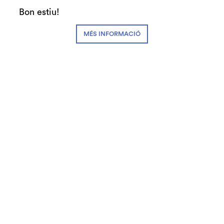
Familiar
Clàssica i Òpera
Bon estiu!
MÉS INFORMACIÓ
Preu:
Gratuït
Cal inscripció prèvia
Fitxa artística:
Sílvia Vidal, piano
Ramon Humet, percussions
Sala petita