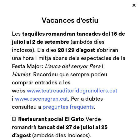
×
Cerca
Vacances d'estiu
Zona personal
Les
taquilles romandran tancades del 16 de
juliol al 2 de setembre
(ambdós dies
Bols, gongs i el
C
inclosos). Els dies
28 i 29 d’agost
s’obriran
piano de Mompou
una hora i mitja abans dels espectacles de la
Festa Major:
L’auca del senyor Pera
i
Sílvia Vidal i Ramon Humet
Hamlet
. Recordeu que sempre podeu
comprar entrades a les
webs
www.teatreauditoridegranollers.cat
i
www.escenagran.cat
. Per a dubtes
consulteu a
preguntes freqüents
Finalitzat
.
2023/2024
El
Restaurant social El Gato
Verde
divendres 9 de febrer
|
19:00 h
romandrà
tancat del
27 de juliol al 25
Durada:
30 min
d’agost
(ambdós dies inclosos).