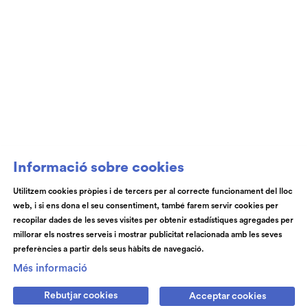
Club de Patrocini i Mecenatge del Teatre
Auditori de Granollers i de l’Orquestra de
Cambra de Granollers
Informació sobre cookies
Utilitzem cookies pròpies i de tercers per al correcte funcionament del lloc
web, i si ens dona el seu consentiment, també farem servir cookies per
© Teatre Auditori de Granollers | Torras i Bages, 50 , 08401,
recopilar dades de les seves visites per obtenir estadístiques agregades per
Granollers | Telèfon: 93 840 51 21
millorar els nostres serveis i mostrar publicitat relacionada amb les seves
preferències a partir dels seus hàbits de navegació.
Link a instagram
Link a youtube
Link a facebook
Link a spotify
Més informació
Rebutjar cookies
Acceptar cookies
Subscriu-te
Contactan's
Notícies
Blog
Cookies