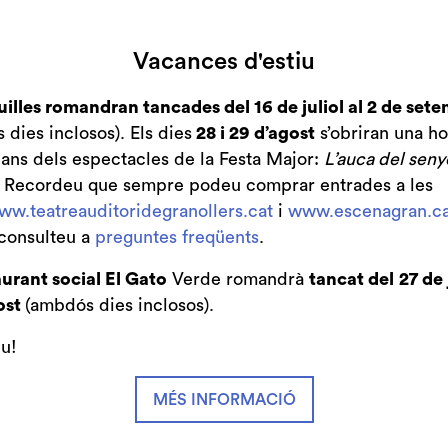
Des de
Finalitzat
10 €
Vacances d'estiu
uilles romandran tancades del 16 de juliol al 2 de set
dies inclosos). Els dies
28 i 29 d’agost
s’obriran una ho
bans dels espectacles de la Festa Major:
L’auca del seny
. Recordeu que sempre podeu comprar entrades a les
ww.teatreauditoridegranollers.cat
i
www.escenagran.ca
consulteu a
preguntes freqüents
.
urant social El Gato
Verde romandrà
tancat del
27 de 
ost
(ambdós dies inclosos).
iu!
MÉS INFORMACIÓ