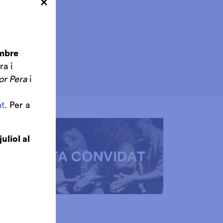
×
embre
ra i
or Pera
i
t
. Per a
juliol al