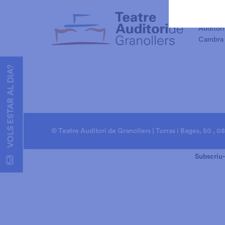
Club de 
Auditori
Cambra 
VOLS ESTAR AL DIA?
© Teatre Auditori de Granollers | Torras i Bages, 50 , 0
Subscriu-