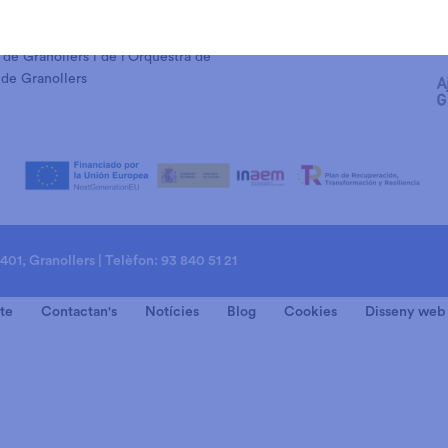
Patrocini i Mecenatge del Teatre
 de Granollers i de l’Orquestra de
de Granollers
8401, Granollers | Telèfon: 93 840 51 21
te
Contactan's
Notícies
Blog
Cookies
Disseny web