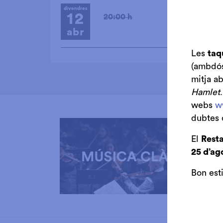
divendres
12
20:00 h
abr
Les
taq
(ambdós 
mitja a
Hamlet
webs
w
dubtes 
El
Resta
25 d’ag
Bon est
Diapositiva 1 de 3: Música Clàssica