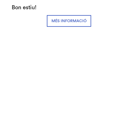
Durada:
90 min
Bon estiu!
Recomanem
Música
MÉS INFORMACIÓ
Preus:
18€ Zona A
9€ Zona B
9€ #SecretJove
Abonaments:
3-4 espectacles: 14,40€
5-7 espectacles: 13,50€
+8 espectacles: 12,60€
Fitxa artística:
Direcció:
Moisès Sala
Teclat:
Xavier Raurich
Bateria:
Àngel Valentí