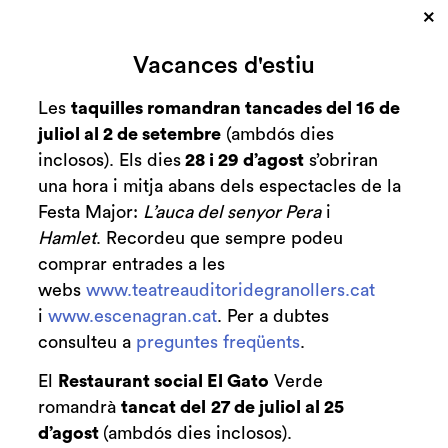
×
Cerca
Vacances d'estiu
Zona personal
Les
taquilles romandran tancades del 16 de
juliol al 2 de setembre
(ambdós dies
Gospel Project
C
inclosos). Els dies
28 i 29 d’agost
s’obriran
presenta 'A Heart
una hora i mitja abans dels espectacles de la
Festa Major:
L’auca del senyor Pera
i
Beat'
Hamlet
. Recordeu que sempre podeu
comprar entrades a les
Amb direcció de Moisès Sala
webs
www.teatreauditoridegranollers.cat
i
www.escenagran.cat
. Per a dubtes
consulteu a
preguntes freqüents
.
El
Restaurant social El Gato
Verde
Finalitzat
2024/2025
romandrà
tancat del
27 de juliol al 25
d’agost
(ambdós dies inclosos).
divendres 29 de novembre
|
20:00 h