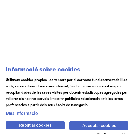
Club de Patrocini i Mecenatge del Teatre
Auditori de Granollers i de l’Orquestra de
Cambra de Granollers
Informació sobre cookies
Utilitzem cookies pròpies i de tercers per al correcte funcionament del lloc
web, i si ens dona el seu consentiment, també farem servir cookies per
© Teatre Auditori de Granollers | Torras i Bages, 50 , 08401,
recopilar dades de les seves visites per obtenir estadístiques agregades per
Granollers | Telèfon: 93 840 51 21
millorar els nostres serveis i mostrar publicitat relacionada amb les seves
preferències a partir dels seus hàbits de navegació.
Link a instagram
Link a youtube
Link a facebook
Link a spotify
Més informació
Rebutjar cookies
Acceptar cookies
Subscriu-te
Contactan's
Notícies
Blog
Cookies