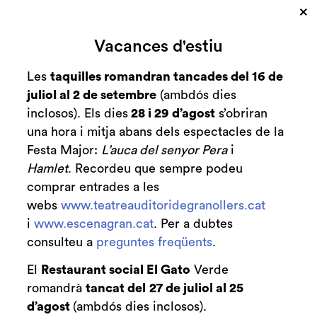
×
Cerca
Vacances d'estiu
Zona personal
Les
taquilles romandran tancades del 16 de
juliol al 2 de setembre
(ambdós dies
Presentació
C
inclosos). Els dies
28 i 29 d’agost
s’obriran
'Carmina Burana'
una hora i mitja abans dels espectacles de la
Festa Major:
L’auca del senyor Pera
i
A càrrec del director de la
Hamlet
. Recordeu que sempre podeu
comprar entrades a les
Factoria Cultural de Terrassa,
webs
www.teatreauditoridegranollers.cat
Adrià Fornés
i
www.escenagran.cat
. Per a dubtes
consulteu a
preguntes freqüents
.
El
Restaurant social El Gato
Verde
Finalitzat
romandrà
tancat del
27 de juliol al 25
2024/2025
d’agost
(ambdós dies inclosos).