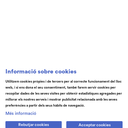
Club de Patrocini i Mecenatge del Teatre
Auditori de Granollers i de l’Orquestra de
Cambra de Granollers
Informació sobre cookies
Utilitzem cookies pròpies i de tercers per al correcte funcionament del lloc
web, i si ens dona el seu consentiment, també farem servir cookies per
© Teatre Auditori de Granollers | Torras i Bages, 50 , 08401,
recopilar dades de les seves visites per obtenir estadístiques agregades per
Granollers | Telèfon: 93 840 51 21
millorar els nostres serveis i mostrar publicitat relacionada amb les seves
preferències a partir dels seus hàbits de navegació.
Link a instagram
Link a youtube
Link a facebook
Link a spotify
Més informació
Rebutjar cookies
Acceptar cookies
Subscriu-te
Contactan's
Notícies
Blog
Cookies