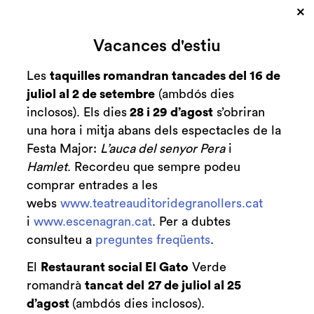
×
Cerca
Vacances d'estiu
Zona personal
Les
taquilles romandran tancades del 16 de
juliol al 2 de setembre
(ambdós dies
La brama del
C
inclosos). Els dies
28 i 29 d’agost
s’obriran
cérvol
una hora i mitja abans dels espectacles de la
Festa Major:
L’auca del senyor Pera
i
De la companyia La Calòrica
Hamlet
. Recordeu que sempre podeu
comprar entrades a les
webs
www.teatreauditoridegranollers.cat
i
www.escenagran.cat
. Per a dubtes
consulteu a
preguntes freqüents
Finalitzat
.
2025-2026
El
Restaurant social El Gato
Verde
dissabte 18 d’octubre
|
20:00 h
romandrà
tancat del
27 de juliol al 25
Durada:
90 min
d’agost
(ambdós dies inclosos).