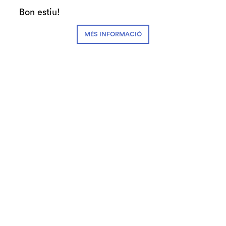
Teatre
Bon estiu!
MÉS INFORMACIÓ
Preus:
28€ Zona A
14€ Zona B
14€ #SecretJove
Abonaments:
3-4 espectacles: 22,40€
5-7 espectacles: 21€
+8 espectacles: 19,60€
Fitxa artística:
Intèrprets:
Xavi Francés, Aitor Galisteo-
Rocher, Esther López, Oriol Casals, Mel
Salvatierra, Júlia Truyol
Escenografia:
Bibiana Puigdefàbregas
Vestuari:
Albert Pascual