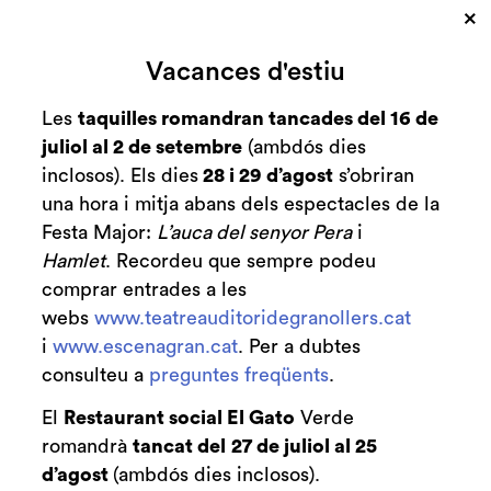
×
Diapositiva 1 de 1
Tens ganes de més quan acabes de veure un
Vacances d'estiu
espectacle? Queda’t i participa a les converses
després de la funció. Podràs comentar les teves
Les
taquilles romandran tancades del 16 de
impressions i compartir totes les sensacions
juliol al 2 de setembre
(ambdós dies
viscudes.
inclosos). Els dies
28 i 29 d’agost
s’obriran
El crític
Jordi Sora
del
una hora i mitja abans dels espectacles de la
col·lectiu
Recomana
dinamitzarà la postfunció
Festa Major:
L’auca del senyor Pera
i
amb la companyia.
Hamlet
. Recordeu que sempre podeu
comprar entrades a les
webs
www.teatreauditoridegranollers.cat
i
www.escenagran.cat
. Per a dubtes
consulteu a
preguntes freqüents
.
El
Restaurant social El Gato
Verde
romandrà
tancat del
27 de juliol al 25
dissabte
25
21:00 h
d’agost
(ambdós dies inclosos).