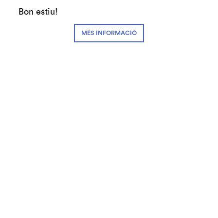
oct
Gratuït
Bon estiu!
Finalitzat
MÉS INFORMACIÓ
Diapositiva 2 de 3