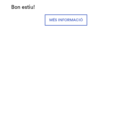
Bon estiu!
Preu únic:
38€ Zona A
MÉS INFORMACIÓ
19€ Zona B
Exclòs de descomptes
Espectacle inclòs en el programa Apropa
Cultura
Demana el teus auriculars i/o bucle
magnètic aquí
Descomptes
Apropa Cultura