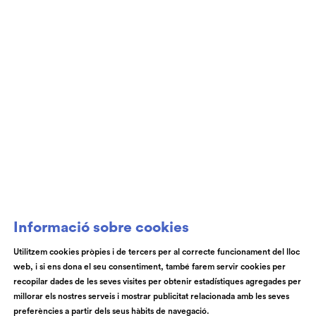
Club de Patrocini i Mecenatge del Teatre
Auditori de Granollers i de l’Orquestra de
Cambra de Granollers
Informació sobre cookies
Utilitzem cookies pròpies i de tercers per al correcte funcionament del lloc
web, i si ens dona el seu consentiment, també farem servir cookies per
© Teatre Auditori de Granollers | Torras i Bages, 50 , 08401,
recopilar dades de les seves visites per obtenir estadístiques agregades per
Granollers | Telèfon: 93 840 51 21
millorar els nostres serveis i mostrar publicitat relacionada amb les seves
preferències a partir dels seus hàbits de navegació.