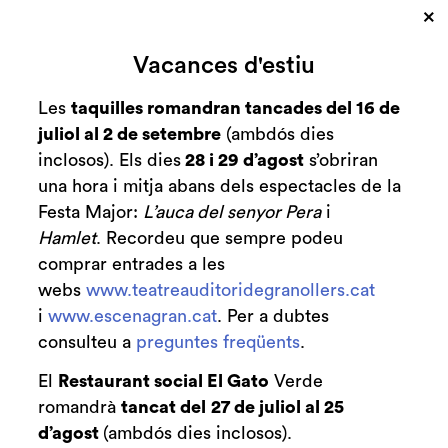
×
Cerca
Vacances d'estiu
Zona personal
Les
taquilles romandran tancades del 16 de
juliol al 2 de setembre
(ambdós dies
Ismael Serrano
C
inclosos). Els dies
28 i 29 d’agost
s’obriran
una hora i mitja abans dels espectacles de la
Presenta el tour 'Guitarra y voz'
Festa Major:
L’auca del senyor Pera
i
Hamlet
. Recordeu que sempre podeu
comprar entrades a les
webs
www.teatreauditoridegranollers.cat
Finalitzat
2025-2026
i
www.escenagran.cat
. Per a dubtes
consulteu a
preguntes freqüents
.
dissabte 2 de maig
|
20:00 h
Sala Gran
El
Restaurant social El Gato
Verde
Durada:
2 h 15'
romandrà
tancat del
27 de juliol al 25
d’agost
(ambdós dies inclosos).
Música