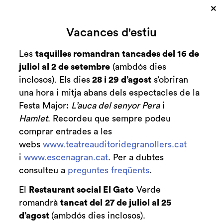
×
Cerca
Vacances d'estiu
Zona personal
Les
taquilles romandran tancades del 16 de
juliol al 2 de setembre
(ambdós dies
Presentació 'Faula'
C
inclosos). Els dies
28 i 29 d’agost
s’obriran
una hora i mitja abans dels espectacles de la
A càrrec de Ester Vendrell del
Festa Major:
L’auca del senyor Pera
i
col·lectiu Recomana
Hamlet
. Recordeu que sempre podeu
comprar entrades a les
webs
www.teatreauditoridegranollers.cat
i
www.escenagran.cat
. Per a dubtes
Finalitzat
consulteu a
preguntes freqüents
.
2025-2026
El
Restaurant social El Gato
Verde
divendres 6 de març
|
19:00 h
Sala Petita
romandrà
tancat del
27 de juliol al 25
Durada:
40 min
d’agost
(ambdós dies inclosos).