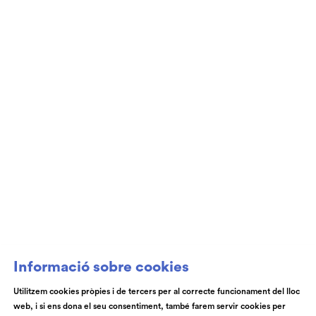
Club de Patrocini i Mecenatge del Teatre
Auditori de Granollers i de l’Orquestra de
Cambra de Granollers
Informació sobre cookies
Utilitzem cookies pròpies i de tercers per al correcte funcionament del lloc
web, i si ens dona el seu consentiment, també farem servir cookies per
© Teatre Auditori de Granollers | Torras i Bages, 50 , 08401,