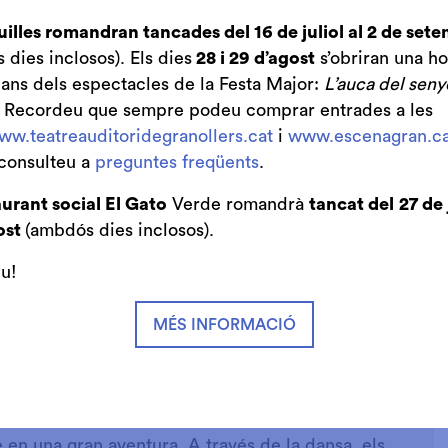
uilles romandran tancades del 16 de juliol al 2 de set
dies inclosos). Els dies
28 i 29 d’agost
s’obriran una ho
bans dels espectacles de la Festa Major:
L’auca del seny
. Recordeu que sempre podeu comprar entrades a les
ww.teatreauditoridegranollers.cat
i
www.escenagran.ca
consulteu a
preguntes freqüents
.
urant social El Gato
Verde romandrà
tancat del
27 de 
ost
(ambdós dies inclosos).
iu!
MÉS INFORMACIÓ
e en una gran aventura. A través de la dansa, els