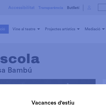
Accessibilitat
Transparència
Butlletí
ció
Vine al teatre
Projectes artístics
Mediació
escola
nsa Bambú
Vacances d'estiu