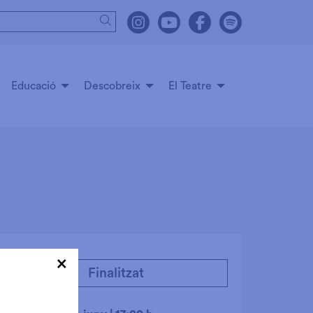
Cercar
Link a instagram
Link a youtube
Link a facebook
Link a spot
Educació
Descobreix
El Teatre
×
Finalitzat