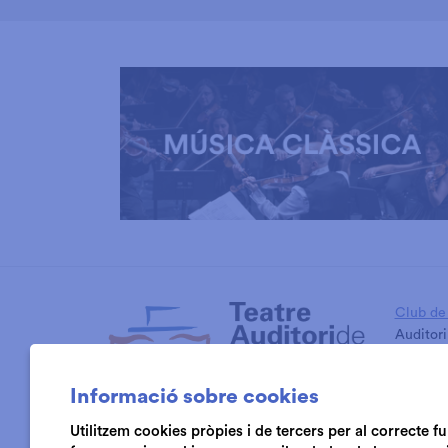
Diapositiva 1 de 3: Música Clàssica
Club de 
Auditori
Cambra 
Informació sobre cookies
Utilitzem cookies pròpies i de tercers per al correcte 