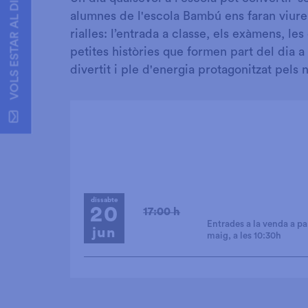
VOLS ESTAR AL DIA?
alumnes de l'escola Bambú ens faran viure 
rialles: l’entrada a classe, els exàmens, les
petites històries que formen part del dia a
divertit i ple d'energia protagonitzat pels
dissabte
20
17:00 h
Entrades a la venda a pa
jun
maig, a les 10:30h