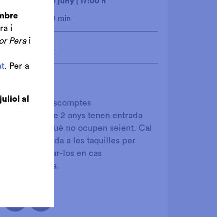
dissabte 20 de juny
|
17:00 h
Sala Gran
embre
Durada:
120 min
ra i
or Pera
i
Auditori Acull
t
. Per a
Preu únic:
11€
juliol al
Exclòs de descomptes
Els menors de 2 anys tenen entrada
gratuïta perquè no ocupen seient. Cal
treure l'entrada a les taquilles per
comptabilitzar-los en cas
d'emergència.