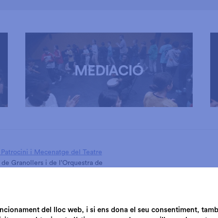
Patrocini i Mecenatge del Teatre
 de Granollers i de l’Orquestra de
de Granollers
funcionament del lloc web, i si ens dona el seu consentiment, tam