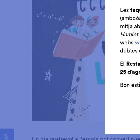
Les
taq
(ambdós 
mitja a
Hamlet
webs
w
dubtes 
El
Resta
25 d’ag
Bon est
Diapositiva 1 de 1
Un dia qualsevol a l'escola pot convertir-s