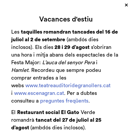
×
Cerca
Vacances d'estiu
Zona personal
Les
taquilles romandran tancades del 16 de
juliol al 2 de setembre
(ambdós dies
Lideratges que
C
inclosos). Els dies
28 i 29 d’agost
s’obriran
transformen:
una hora i mitja abans dels espectacles de la
Festa Major:
L’auca del senyor Pera
i
talent, equitat i
Hamlet
. Recordeu que sempre podeu
comprar entrades a les
futur
webs
www.teatreauditoridegranollers.cat
i
www.escenagran.cat
. Per a dubtes
XXIII jornada de qualitat i
consulteu a
preguntes freqüents
.
cloenda de la formació
professional
El
Restaurant social El Gato
Verde
romandrà
tancat del
27 de juliol al 25
d’agost
(ambdós dies inclosos).