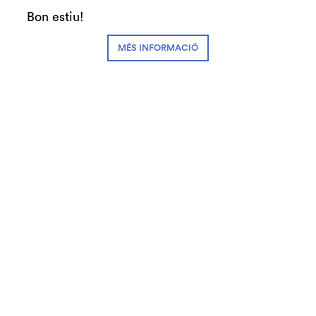
Bon estiu!
Finalitzat
MÉS INFORMACIÓ
dijous 25 de juny
|
09:00 h
Sala gran
Durada:
4 hores
Auditori Acull
Preu: Gratuït amb inscripció prèvia |
Activitat exclusiva per a professorat