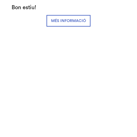
Clàssica i Òpera
Bon estiu!
MÉS INFORMACIÓ
Preus:
55€ Zona A
27€ Zona B
27,50€ #SecretJove
Espectacle inclòs en el programa Apropa
Cultura
Abonaments:
3-4 espectacles: 44€
5-7 espectacles: 41,25€
+8 espectacles: 38,50€
Abonament òpera: 33€
Fitxa artística:
Álvaro Diana
:
Nemorino
Laura Gibert:
Adina