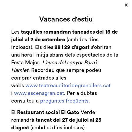
×
Cerca
Vacances d'estiu
Zona personal
Les
taquilles romandran tancades del 16 de
juliol al 2 de setembre
(ambdós dies
L'elisir d'amore
C
inclosos). Els dies
28 i 29 d’agost
s’obriran
una hora i mitja abans dels espectacles de la
De Gaetano Donizetti
Festa Major:
L’auca del senyor Pera
i
Hamlet
. Recordeu que sempre podeu
comprar entrades a les
webs
www.teatreauditoridegranollers.cat
i
www.escenagran.cat
. Per a dubtes
Comprar
consulteu a
preguntes freqüents
.
Des de
Des de
27 €
El
Restaurant social El Gato
Verde
diumenge 25 d’octubre
|
18:00 h
Sala Gran
romandrà
tancat del
27 de juliol al 25
Durada:
2 h 35 min
d’agost
(ambdós dies inclosos).