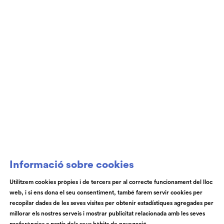
Club de Patrocini i Mecenatge del Teatre
Auditori de Granollers i de l’Orquestra de
Cambra de Granollers
Informació sobre cookies
Utilitzem cookies pròpies i de tercers per al correcte funcionament del lloc
web, i si ens dona el seu consentiment, també farem servir cookies per
© Teatre Auditori de Granollers | Torras i Bages, 50 , 08401,
recopilar dades de les seves visites per obtenir estadístiques agregades per
Granollers | Telèfon: 93 840 51 21
millorar els nostres serveis i mostrar publicitat relacionada amb les seves