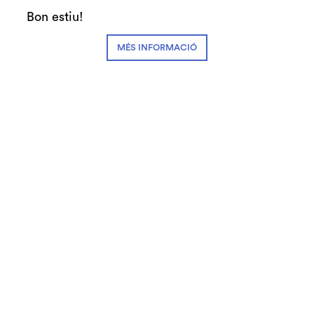
Recomanem
Dansa
Bon estiu!
MÉS INFORMACIÓ
Preu:
22€ Zona A
11€ Zona B
11€ Menys de 16 anys
11€ #SecretJove
Espectacle inclòs en el programa Apropa
Cultura
Abonaments:
3-4 espectacles: 17,60€
5-7 espectacles: 16,50€
+8 espectacles: 15,40€
Fitxa artística:
Direcció:
Toni Mira
Ajudant direcció:
Claire Ducreux