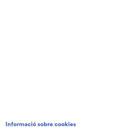
Diapositiva 2 de 3
Club de Patrocini i Mecenatge del Teatre
Auditori de Granollers i de l’Orquestra de
Cambra de Granollers
Informació sobre cookies