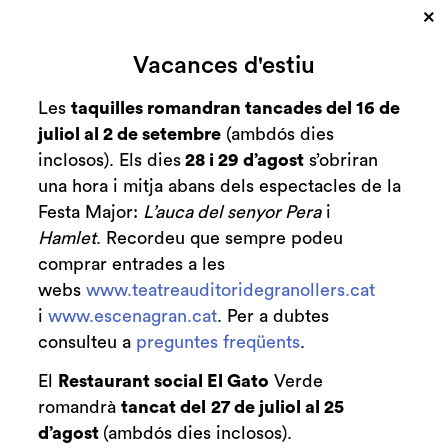
×
Cerca
Vacances d'estiu
Zona personal
Les
taquilles romandran tancades del 16 de
juliol al 2 de setembre
(ambdós dies
Tempo
C
inclosos). Els dies
28 i 29 d’agost
s’obriran
una hora i mitja abans dels espectacles de la
Del coreògraf Toni Mira
Festa Major:
L’auca del senyor Pera
i
Hamlet
. Recordeu que sempre podeu
comprar entrades a les
webs
www.teatreauditoridegranollers.cat
i
www.escenagran.cat
. Per a dubtes
Comprar
consulteu a
preguntes freqüents
.
Des de
Des de
11 €
El
Restaurant social El Gato
Verde
diumenge 18 d’octubre
|
18:00 h
Sala Gran
romandrà
tancat del
27 de juliol al 25
Durada:
63 min
d’agost
(ambdós dies inclosos).