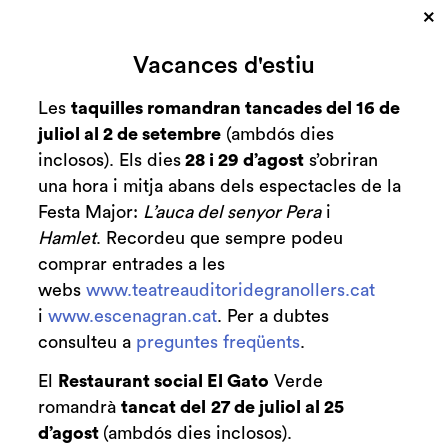
×
Vacances d'estiu
Les
taquilles romandran tancades del 16 de
juliol al 2 de setembre
(ambdós dies
inclosos). Els dies
28 i 29 d’agost
s’obriran
una hora i mitja abans dels espectacles de la
Festa Major:
L’auca del senyor Pera
i
Hamlet
. Recordeu que sempre podeu
Diapositiva 2 de 3
comprar entrades a les
webs
www.teatreauditoridegranollers.cat
i
www.escenagran.cat
. Per a dubtes
consulteu a
preguntes freqüents
.
El
Restaurant social El Gato
Verde
romandrà
tancat del
27 de juliol al 25
d’agost
(ambdós dies inclosos).
Club de Patrocini i Mecenatge del Teatre