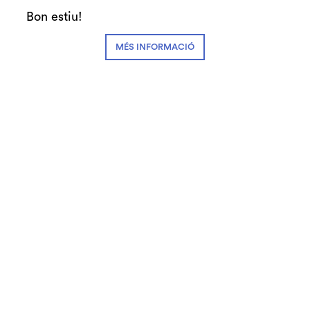
Auditori de Granollers i de l’Orquestra de
Bon estiu!
Cambra de Granollers
MÉS INFORMACIÓ
© Teatre Auditori de Granollers | Torras i Bages, 50 , 08401,
Granollers | Telèfon: 93 840 51 21
Link a instagram
Link a youtube
Link a facebook
Link a spotify
Subscriu-te
Contactan's
Notícies
Blog
Cookies
Disseny web
Avís legal