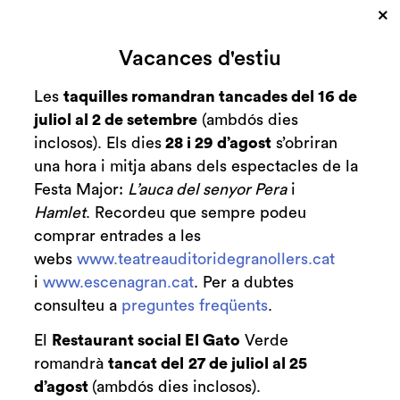
www.regalaespectaclesisorpren.cat
i a les
×
xarxes socials, permetrà participar en un
Vacances d'estiu
concurs al llarg de tot el mes de desembre,
que tindrà com a premi abonaments i entrades
Les
taquilles romandran tancades del 16 de
gratuïtes pels participants més actius. A més a
juliol al 2 de setembre
(ambdós dies
més cada dia, al respondre les preguntes del
inclosos). Els dies
28 i 29 d’agost
s’obriran
concurs es podran guanyar descomptes de fins
una hora i mitja abans dels espectacles de la
al 50%, merchandising del teatre, copes de
Festa Major:
L’auca del senyor Pera
i
cava i moltes més sorpreses.
Hamlet
. Recordeu que sempre podeu
Funcionament i durada del concurs
comprar entrades a les
webs
www.teatreauditoridegranollers.cat
El concurs, que està en marxa fins el proper 5
i
www.escenagran.cat
. Per a dubtes
de gener a les 16 h té un funcionament molt
consulteu a
preguntes freqüents
.
senzill. Per participar només cal registrar-se i
entrar cada dia al web a respondre les
El
Restaurant social El Gato
Verde
preguntes sobre la programació del teatre.
romandrà
tancat del
27 de juliol al 25
d’agost
(ambdós dies inclosos).
Només per registrar-se ja s’obtenen 10 punts, i