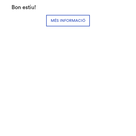
25.02.2026
Bon estiu!
A partir del 26 de febrer, a les 10.30 h, entrades de Cantània a la
venda!
MÉS INFORMACIÓ
Noticies
L'últim rellotge
23.02.2026
S'estrena l’espectacle 'Solstici' de Maria Castell amb la
col·laboració de l’Esbart Dansaire de Rubí