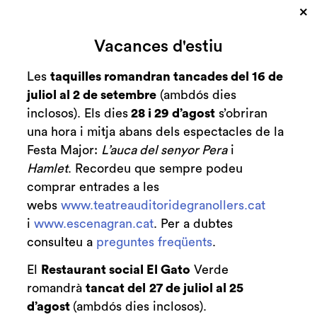
×
Cerca
Vacances d'estiu
Zona personal
Les
taquilles romandran tancades del 16 de
juliol al 2 de setembre
(ambdós dies
Actualitat
C
inclosos). Els dies
28 i 29 d’agost
s’obriran
una hora i mitja abans dels espectacles de la
Festa Major:
L’auca del senyor Pera
i
Hamlet
. Recordeu que sempre podeu
comprar entrades a les
webs
www.teatreauditoridegranollers.cat
i
www.escenagran.cat
. Per a dubtes
consulteu a
preguntes freqüents
.
El
Restaurant social El Gato
Verde
romandrà
tancat del
27 de juliol al 25
d’agost
(ambdós dies inclosos).