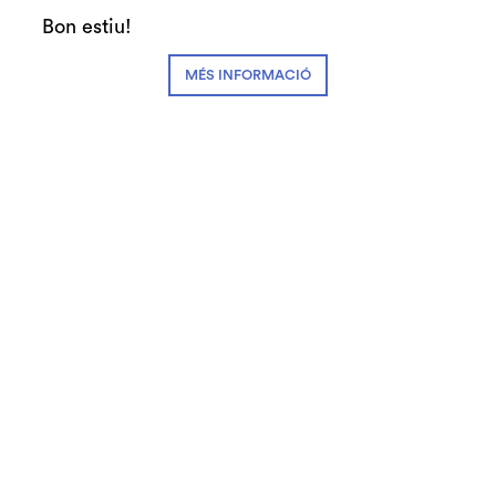
Bon estiu!
MÉS INFORMACIÓ
24.07.2026
El Teatre Auditori, nou punt de la xarxa 'No puc esperar!' a
Granollers
Notícies