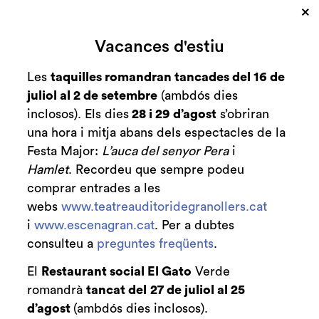
autèntic espectacle d’il·lusionisme. Perquè "
×
INSTANTS " ? Molt senzill, és un espectacle
Vacances d'estiu
especialment pensat per a evadir-se, ple de
petits moments màgics, que fan possible
Les
taquilles romandran tancades del 16 de
oblidar-nos de la realitat, encara que només
juliol al 2 de setembre
(ambdós dies
sigui per una estona, i gaudir del misteri, de la
inclosos). Els dies
28 i 29 d’agost
s’obriran
il·lusió i de la bona màgia.
una hora i mitja abans dels espectacles de la
Festa Major:
L’auca del senyor Pera
i
Hamlet
. Recordeu que sempre podeu
comprar entrades a les
Actualitat
webs
www.teatreauditoridegranollers.cat
i
www.escenagran.cat
. Per a dubtes
consulteu a
preguntes freqüents
.
El
Restaurant social El Gato
Verde
romandrà
tancat del
27 de juliol al 25
d’agost
(ambdós dies inclosos).