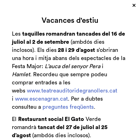
×
Cerca
Vacances d'estiu
Zona personal
Les
taquilles romandran tancades del 16 de
juliol al 2 de setembre
(ambdós dies
C
Concert benèfic a
inclosos). Els dies
28 i 29 d’agost
s’obriran
una hora i mitja abans dels espectacles de la
favor del Xiprer per
Festa Major:
L’auca del senyor Pera
i
celebrar els 25
Hamlet
. Recordeu que sempre podeu
comprar entrades a les
anys d'El 9 nou
webs
www.teatreauditoridegranollers.cat
i
www.escenagran.cat
. Per a dubtes
Notícies
consulteu a
preguntes freqüents
.
13.11.2014
El
Restaurant social El Gato
Verde
El 9 nou celebra els seus 25 anys amb un
romandrà
tancat del
27 de juliol al 25
festival benèfic. El proper dissabte 22 de
d’agost
(ambdós dies inclosos).