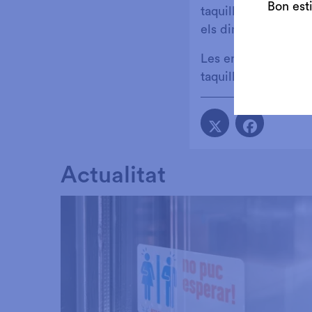
Bon est
taquilles del teatre
els dimecres, dijous
Les entrades pels e
taquilles del teatre
Actualitat