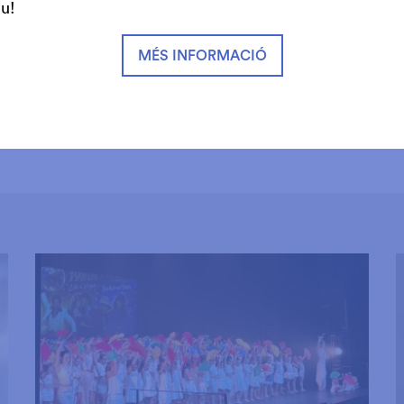
iu!
 de 10 a 13 h i de 16 a 20 h. A partir del 9 de setembre,
 i divendres de 17.30 a 20 h.
MÉS INFORMACIÓ
spectacles que ja estan a la venda es poden comprar per
 a partir del 4 de setembre.