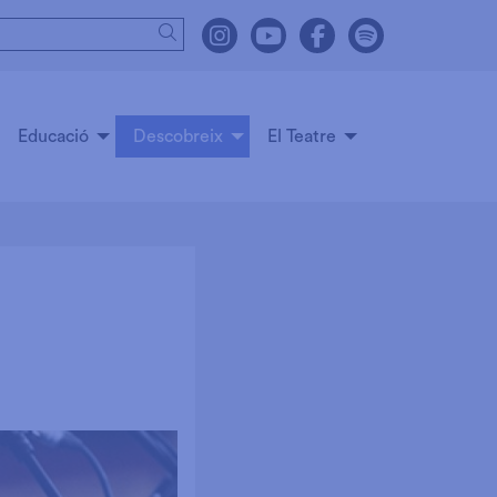
Cercar
Link a instagram
Link a youtube
Link a facebook
Link a spot
Educació
Descobreix
El Teatre