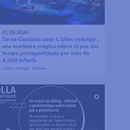
01.06.2026
Torna Cantània amb 'L’últim rellotge',
una aventura màgica sobre el pas del
temps protagonitzada per més de
4.000 infants
L'últim rellotge
Notícies