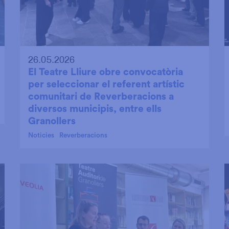
26.05.2026
El Teatre Lliure obre convocatòria
per seleccionar el referent artístic
comunitari de Reverberacions a
diversos municipis, entre ells
Granollers
Noticies
Reverberacions