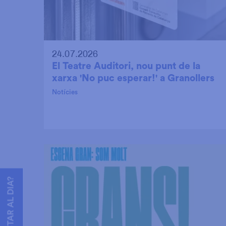
24.07.2026
El Teatre Auditori, nou punt de la
xarxa 'No puc esperar!' a Granollers
Notícies
VOLS ESTAR AL DIA?