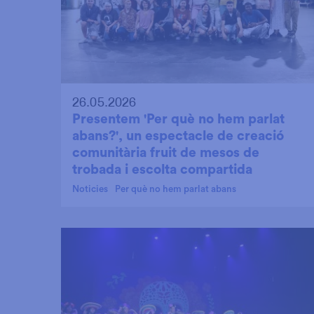
26.05.2026
Presentem 'Per què no hem parlat
abans?', un espectacle de creació
comunitària fruit de mesos de
trobada i escolta compartida
Noticies
Per què no hem parlat abans