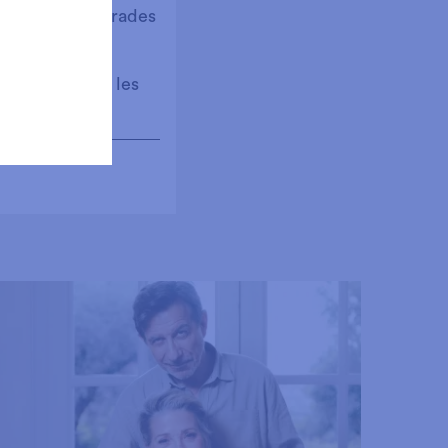
 es vendran entrades
 internet, i a les